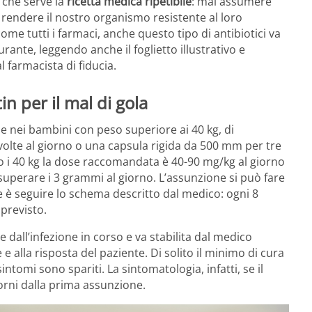
 che serve la
ricetta medica ripetibile
: mai assumere
i rendere il nostro organismo resistente al loro
come tutti i farmaci, anche questo tipo di antibiotici va
ante, leggendo anche il foglietto illustrativo e
 farmacista di fiducia.
n per il mal di gola
lti e nei bambini con peso superiore ai 40 kg, di
te al giorno o una capsula rigida da 500 mm per tre
to i 40 kg la dose raccomandata è 40-90 mg/kg al giorno
superare i 3 grammi al giorno. L’assunzione si può fare
e è seguire lo schema descritto dal medico: ogni 8
 previsto.
 dall’infezione in corso e va stabilita dal medico
 e alla risposta del paziente. Di solito il minimo di cura
ntomi sono spariti. La sintomatologia, infatti, se il
orni dalla prima assunzione.