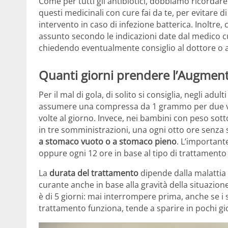
Come per tutti gli antibiotici, dobbiamo ricordare
questi medicinali con cure fai da te, per evitare d
intervento in caso di infezione batterica. Inoltre, 
assunto secondo le indicazioni date dal medico cur
chiedendo eventualmente consiglio al dottore o al
Quanti giorni prendere l’Augmenti
Per il mal di gola, di solito si consiglia, negli adu
assumere una compressa da 1 grammo per due vol
volte al giorno. Invece, nei bambini con peso sot
in tre somministrazioni, una ogni otto ore senza 
a stomaco vuoto o a stomaco pieno
. L’important
oppure ogni 12 ore in base al tipo di trattamento
La
durata del trattamento
dipende dalla malattia e
curante anche in base alla gravità della situazione
è di 5 giorni: mai interrompere prima, anche se i si
trattamento funziona, tende a sparire in pochi gi