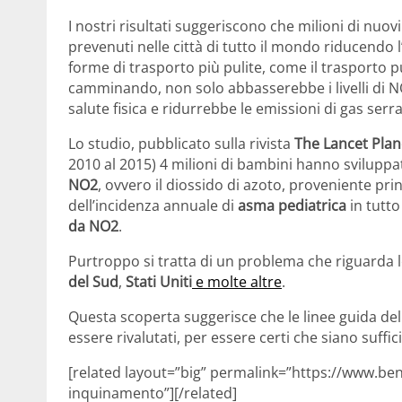
I nostri risultati suggeriscono che milioni di nuo
prevenuti nelle città di tutto il mondo riducendo
forme di trasporto più pulite, come il trasporto p
camminando, non solo abbasserebbe i livelli di N
salute fisica e ridurrebbe le emissioni di gas serra
Lo studio, pubblicato sulla rivista
The Lancet Plan
2010 al 2015) 4 milioni di bambini hanno sviluppa
NO2
, ovvero il diossido di azoto, proveniente pri
dell’incidenza annuale di
asma pediatrica
in tutto
da NO2
.
Purtroppo si tratta di un problema che riguarda le
del Sud
,
Stati Uniti
e molte altre
.
Questa scoperta suggerisce che le linee guida del
essere rivalutati, per essere certi che siano suffi
[related layout=”big” permalink=”https://www.benes
inquinamento”][/related]