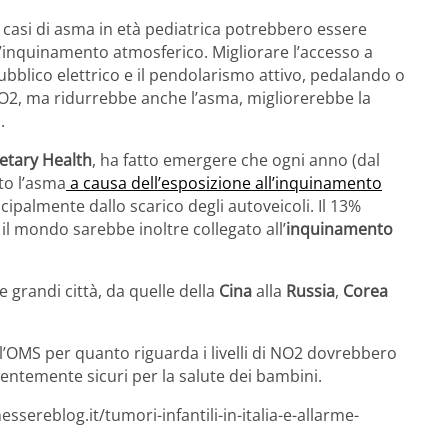
vi casi di asma in età pediatrica potrebbero essere
 l’inquinamento atmosferico. Migliorare l’accesso a
ubblico elettrico e il pendolarismo attivo, pedalando o
O2, ma ridurrebbe anche l’asma, migliorerebbe la
.
etary Health
, ha fatto emergere che ogni anno (dal
to l’asma
a causa dell’esposizione all’inquinamento
ncipalmente dallo scarico degli autoveicoli. Il 13%
 il mondo sarebbe inoltre collegato all’
inquinamento
 grandi città, da quelle della
Cina
alla
Russia
,
Corea
l’OMS per quanto riguarda i livelli di NO2 dovrebbero
cientemente sicuri per la salute dei bambini.
sereblog.it/tumori-infantili-in-italia-e-allarme-