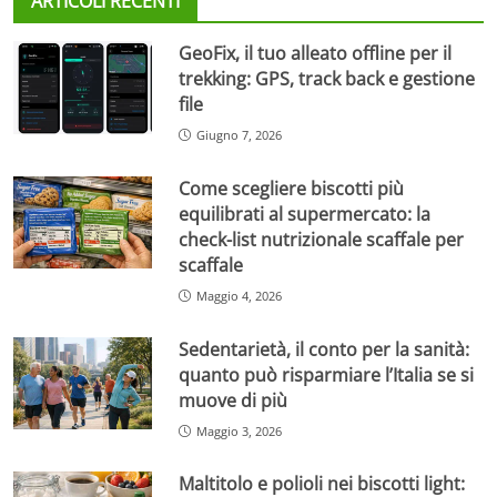
ARTICOLI RECENTI
GeoFix, il tuo alleato offline per il
trekking: GPS, track back e gestione
file
Giugno 7, 2026
Come scegliere biscotti più
equilibrati al supermercato: la
check-list nutrizionale scaffale per
scaffale
Maggio 4, 2026
Sedentarietà, il conto per la sanità:
quanto può risparmiare l’Italia se si
muove di più
Maggio 3, 2026
Maltitolo e polioli nei biscotti light: