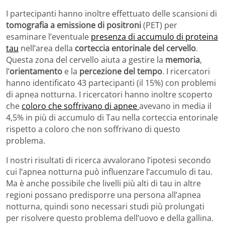
I partecipanti hanno inoltre effettuato delle scansioni di
tomografia a emissione di positroni
(PET) per
esaminare l’eventuale
presenza di accumulo di proteina
tau
nell’area della
corteccia entorinale del cervello
.
Questa zona del cervello aiuta a gestire la
memoria
,
l’
orientamento
e la
percezione del tempo
. I ricercatori
hanno identificato 43 partecipanti (il 15%) con problemi
di apnea notturna. I ricercatori hanno inoltre scoperto
che
coloro che soffrivano di apnee
avevano in media il
4,5% in più di accumulo di Tau nella corteccia entorinale
rispetto a coloro che non soffrivano di questo
problema.
I nostri risultati di ricerca avvalorano l’ipotesi secondo
cui l’apnea notturna può influenzare l’accumulo di tau.
Ma è anche possibile che livelli più alti di tau in altre
regioni possano predisporre una persona all’apnea
notturna, quindi sono necessari studi più prolungati
per risolvere questo problema dell’uovo e della gallina.