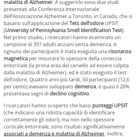
malattia di Alzheimer
. A suggerirlo sono due studi
presentati alla Conferenza Internazionale
dell’Associazione Alzheimer a Toronto, in Canada, che si
basano sull’applicazione del
Tets dell’odore
UPSIT
(
University of Pennsylvania Smell Identification Test
).
Nel primo studio, i ricercatori hanno esaminato un
campione di 397 adulti anziani senza demenza. A
ognuno dei partecipanti è stata eseguita una
risonanza
magnetica
per misurare lo spessore della corteccia
entorinale (la prima area del cervello ad essere colpita
dalla malattia di Alzheimer), ed è stato eseguito il test
dell’odore. Quattro anni più tardi, 50 partecipanti (12,6
per cento) avevano sviluppato
demenza
, e quasi il 20%
presentava segni di
declino cognitivo
.
I ricercatori hanno scoperto che bassi
punteggi UPSIT
(che indicano una ridotta capacità di identificare
correttamente gli odori), ma non nello spessore
corticale entorinale, sono risultati significativamente
associati a demenza e malattia di Alzheimer
. Inoltre,