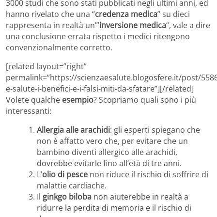
3000 studi che sono stati pubblicati negli ultimi anni, ed
hanno rivelato che una “
credenza medica
” su dieci
rappresenta in realtà un’”
inversione medica
“, vale a dire
una conclusione errata rispetto i medici ritengono
convenzionalmente corretto.
[related layout=”right”
permalink=”https://scienzaesalute.blogosfere.it/post/558
e-salute-i-benefici-e-i-falsi-miti-da-sfatare”][/related]
Volete qualche
esempio
? Scopriamo quali sono i più
interessanti:
Allergia alle arachidi
: gli esperti spiegano che
non è affatto vero che, per evitare che un
bambino diventi allergico alle arachidi,
dovrebbe evitarle fino all’età di tre anni.
L’
olio di pesce
non riduce il rischio di soffrire di
malattie cardiache.
Il
ginkgo biloba
non aiuterebbe in realtà a
ridurre la perdita di memoria e il rischio di