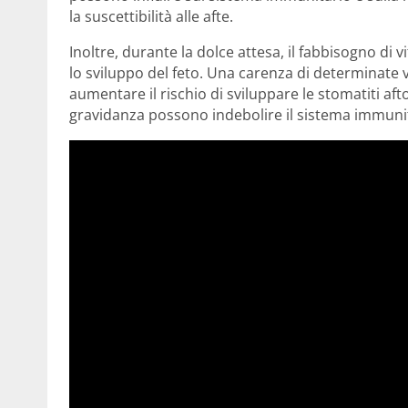
la suscettibilità alle afte.
Inoltre, durante la dolce attesa, il fabbisogno di
lo sviluppo del feto. Una carenza di determinate 
aumentare il rischio di sviluppare le stomatiti afto
gravidanza possono indebolire il sistema immunita