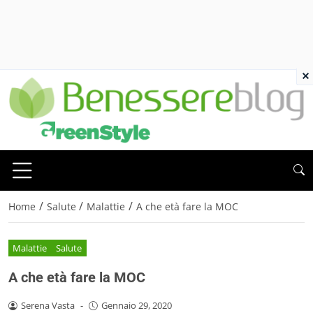
×
/
/
/
Home
Salute
Malattie
A che età fare la MOC
Malattie
Salute
A che età fare la MOC
Serena Vasta
-
Gennaio 29, 2020