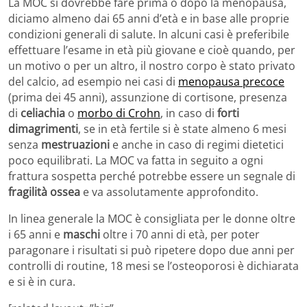
La MOC si dovrebbe fare prima o dopo la menopausa,
diciamo almeno dai 65 anni d’età e in base alle proprie
condizioni generali di salute. In alcuni casi è preferibile
effettuare l’esame in età più giovane e cioè quando, per
un motivo o per un altro, il nostro corpo è stato privato
del calcio, ad esempio nei casi di
menopausa precoce
(prima dei 45 anni), assunzione di cortisone, presenza
di
celiachia
o
morbo di Crohn
, in caso di
forti
dimagrimenti
, se in età fertile si è state almeno 6 mesi
senza
mestruazioni
e anche in caso di regimi dietetici
poco equilibrati. La MOC va fatta in seguito a ogni
frattura sospetta perché potrebbe essere un segnale di
fragilità ossea
e va assolutamente approfondito.
In linea generale la MOC è consigliata per le donne oltre
i 65 anni e
maschi
oltre i 70 anni di età, per poter
paragonare i risultati si può ripetere dopo due anni per
controlli di routine, 18 mesi se l’osteoporosi è dichiarata
e si è in cura.