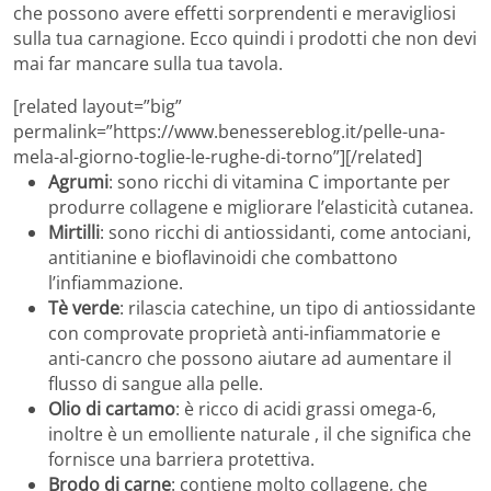
che possono avere effetti sorprendenti e meravigliosi
sulla tua carnagione. Ecco quindi i prodotti che non devi
mai far mancare sulla tua tavola.
[related layout=”big”
permalink=”https://www.benessereblog.it/pelle-una-
mela-al-giorno-toglie-le-rughe-di-torno”][/related]
Agrumi
: sono ricchi di vitamina C importante per
produrre collagene e migliorare l’elasticità cutanea.
Mirtilli
: sono ricchi di antiossidanti, come antociani,
antitianine e bioflavinoidi che combattono
l’infiammazione.
Tè verde
: rilascia catechine, un tipo di antiossidante
con comprovate proprietà anti-infiammatorie e
anti-cancro che possono aiutare ad aumentare il
flusso di sangue alla pelle.
Olio di cartamo
: è ricco di acidi grassi omega-6,
inoltre è un emolliente naturale , il che significa che
fornisce una barriera protettiva.
Brodo di carne
: contiene molto collagene, che