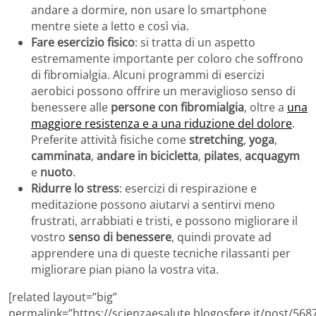
andare a dormire, non usare lo smartphone
mentre siete a letto e così via.
Fare esercizio fisico
: si tratta di un aspetto
estremamente importante per coloro che soffrono
di fibromialgia. Alcuni programmi di esercizi
aerobici possono offrire un meraviglioso senso di
benessere alle
persone con fibromialgia
, oltre a
una
maggiore resistenza e a una riduzione del dolore
.
Preferite attività fisiche come
stretching
,
yoga
,
camminata
,
andare in bicicletta
,
pilates
,
acquagym
e
nuoto
.
Ridurre lo stress
: esercizi di respirazione e
meditazione possono aiutarvi a sentirvi meno
frustrati, arrabbiati e tristi, e possono migliorare il
vostro
senso di benessere
, quindi provate ad
apprendere una di queste tecniche rilassanti per
migliorare pian piano la vostra vita.
[related layout=”big”
permalink=”https://scienzaesalute.blogosfere.it/post/5687