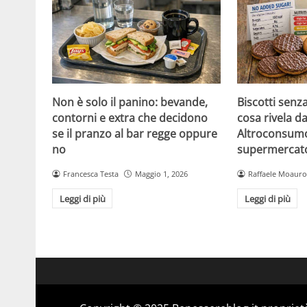
Non è solo il panino: bevande,
Biscotti senz
contorni e extra che decidono
cosa rivela da
se il pranzo al bar regge oppure
Altroconsumo
no
supermercat
Francesca Testa
Maggio 1, 2026
Raffaele Moauro
Leggi di più
Leggi di più