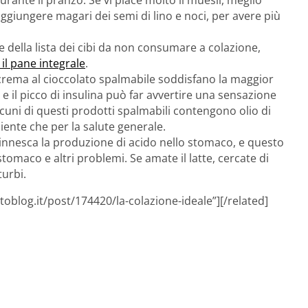
ante il pranzo. Se vi piace molto il muesli, meglio
ggiungere magari dei semi di lino e noci, per avere più
e della lista dei cibi da non consumare a colazione,
il pane integrale
.
i crema al cioccolato spalmabile soddisfano la maggior
e il picco di insulina può far avvertire una sensazione
alcuni di questi prodotti spalmabili contengono olio di
ente che per la salute generale.
 innesca la produzione di acido nello stomaco, e questo
tomaco e altri problemi. Se amate il latte, cercate di
turbi.
oblog.it/post/174420/la-colazione-ideale”][/related]