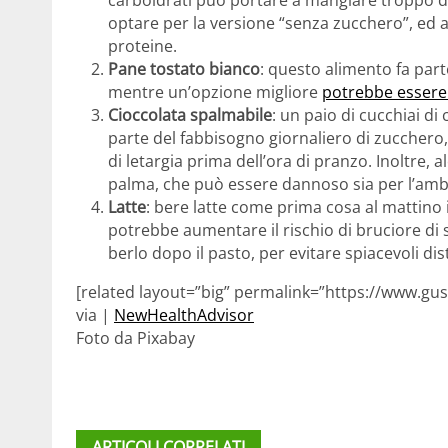
carboidrati può portare a mangiare troppo dur
optare per la versione “senza zucchero”, ed a
proteine.
Pane tostato bianco
: questo alimento fa part
mentre un’opzione migliore
potrebbe essere 
Cioccolata spalmabile
: un paio di cucchiai d
parte del fabbisogno giornaliero di zucchero, 
di letargia prima dell’ora di pranzo. Inoltre, 
palma, che può essere dannoso sia per l’ambi
Latte
: bere latte come prima cosa al mattino
potrebbe aumentare il rischio di bruciore di s
berlo dopo il pasto, per evitare spiacevoli dis
[related layout=”big” permalink=”https://www.gust
via |
NewHealthAdvisor
Foto da Pixabay
ARTICOLI CORRELATI