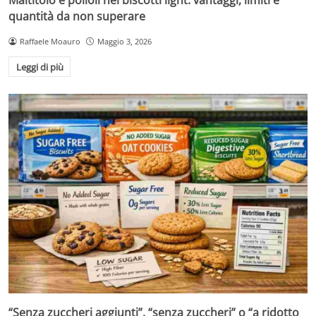
Maltitolo e polioli nei biscotti light: vantaggi, limiti e
quantità da non superare
Raffaele Moauro
Maggio 3, 2026
Leggi di più
“Senza zuccheri aggiunti”, “senza zuccheri” o “a ridotto