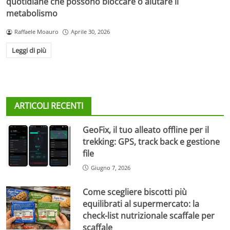
quotidiane che possono bloccare o aiutare il
metabolismo
Raffaele Moauro
Aprile 30, 2026
Leggi di più
ARTICOLI RECENTI
GeoFix, il tuo alleato offline per il
trekking: GPS, track back e gestione
file
Giugno 7, 2026
Come scegliere biscotti più
equilibrati al supermercato: la
check-list nutrizionale scaffale per
scaffale