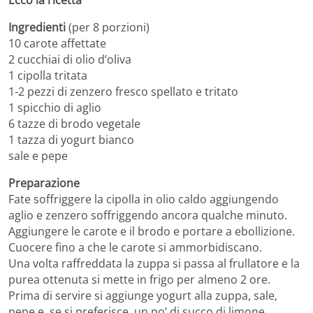
Ecco la ricetta
Ingredienti
(per 8 porzioni)
10 carote affettate
2 cucchiai di olio d’oliva
1 cipolla tritata
1-2 pezzi di zenzero fresco spellato e tritato
1 spicchio di aglio
6 tazze di brodo vegetale
1 tazza di yogurt bianco
sale e pepe
Preparazione
Fate soffriggere la cipolla in olio caldo aggiungendo
aglio e zenzero soffriggendo ancora qualche minuto.
Aggiungere le carote e il brodo e portare a ebollizione.
Cuocere fino a che le carote si ammorbidiscano.
Una volta raffreddata la zuppa si passa al frullatore e la
purea ottenuta si mette in frigo per almeno 2 ore.
Prima di servire si aggiunge yogurt alla zuppa, sale,
pepe e, se si preferisce, un po’ di succo di limone.