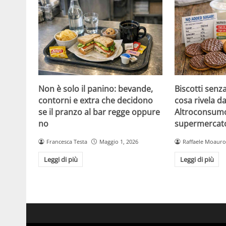
Non è solo il panino: bevande,
Biscotti senz
contorni e extra che decidono
cosa rivela da
se il pranzo al bar regge oppure
Altroconsumo
no
supermercat
Francesca Testa
Maggio 1, 2026
Raffaele Moauro
Leggi di più
Leggi di più