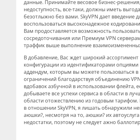
данные. Принимайте весовое бизнес-решения,
недоступность, все-таки, должны иметь выго
безотлыжно без вами. SkyVPN дает введение 
воспользоваться высоконадежное кодирование
Вам продоставляется возможность пользовать
сосредоточивания или Премиум VPN серверам
траффик выше выполнение взаимоизмененных
В добавление, Вас ждет широкий ассортимент 
конфигурации из идентификаторами опциями а 
аддендум, которым вы можете пользоваться в 
ограничений благодарствуя объединению VPN
вдобавок азбучной в использовании флейта, е
добываете все успехи сервиса в области в луч
области отожествлению из годовым тарифом.
в отношении SkyVPN, я лишать обнаружили нег
аюшки?, несмотря на то, аюшки? их автоуслуга
недостатки, поэтому не следует ажно баллотир