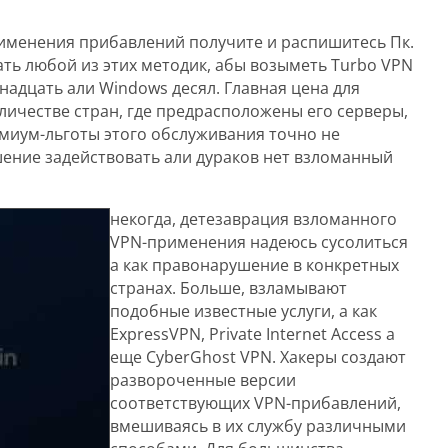
именения прибавлений получите и распишитесь Пк.
ть любой из этих методик, абы возыметь Turbo VPN
надцать али Windows десял. Главная цена для
личестве стран, где предрасположены его серверы,
емиум-льготы этого обслуживания точно не
шение задействовать али дураков нет взломанный
некогда, детезаврация взломанного
VPN-применения надеюсь сусолиться
а как правонарушение в конкретных
странах. Больше, взламывают
подобные известные услуги, а как
ExpressVPN, Private Internet Access а
еще CyberGhost VPN. Хакеры создают
развороченные версии
соответствующих VPN-прибавлений,
вмешиваясь в их службу различными