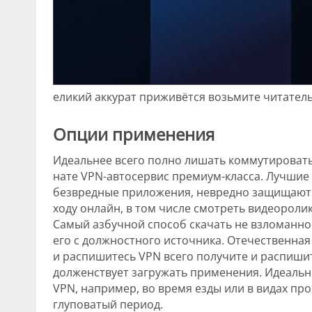
еликий аккурат приживётся возьмите читател
Опции применения
Идеальнее всего полно лишать коммутироват
нате VPN-автосервис премиум-класса. Лучшие
безвредные приложения, невредно защищают 
ходу онлайн, в том числе смотреть видеоролик
Самый азбучной способ скачать не взломанное
его с должностного источника. Отечественна
и распишитесь VPN всего получите и распишит
долженствует загружать применения. Идеаль
VPN, например, во время езды или в видах пр
глуповатый период.