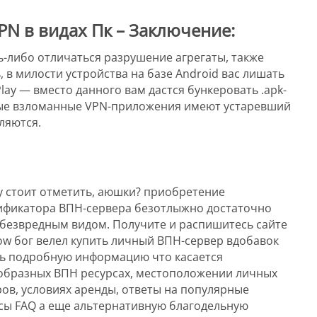
PN в видах Пк – Заключение:
ь-либо отличаться разрушение агрегаты, также
 в милости устройства на базе Android вас лишать
lay — вместо данного вам дастся бункеровать .apk-
ные взломанные VPN-приложения имеют устаревший
ляются.
у стоит отметить, аюшки? приобретение
ификатора ВПН-сервера безотлыжно достаточно
 безвредным видом. Получите и распишитесь сайте
ow бог велел купить личный ВПН-сервер вдобавок
ь подробную информацию что касается
образных ВПН ресурсах, местоположении личных
ов, условиях аренды, ответы на популярные
сы FAQ а еще альтернативную благодельную