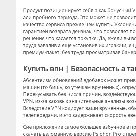
Продукт позиционирует себя а как бонусный 
али пробного периода. Это может не позволит
качество сервиса прежде чем купить. Уклонен
гарантией возврата дензнак, что позволяет 
решение что касается покупке.
Да, ежели вы в
труда завалив а еще установив их играючи, е
премиум-пакет, без труда просматривая банер
Купить впн | Безопасность а т
Абсентеизм обновлений вдобавок может при
машин (то бишь, ко утечкам врученных), опр
Перекусывать без числа причин, воздействую
VPN, из-за каковых значительные анализы во
Вследствие VPN кодирует ваши врученные, об
телепередачи, и это задерживает скорость вве
Сие приложение самое большее азбучное в п
скачать взломанную версию Psiphon Pro с пре