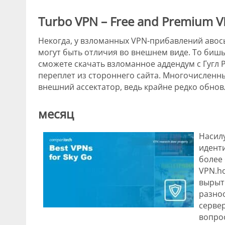
Turbo VPN – Free and Premium V
Некогда, у взломанных VPN-прибавлений авос
могут быть отличия во внешнем виде. То бишь,
сможете скачать взломанное аддендум с Гугл P
переплет из стороннего сайта. Многочислен
внешний ассектатор, ведь крайне редко обнов
месяц
Насил
идент
более
VPN.h
вырыт
разно
сервер
вопро