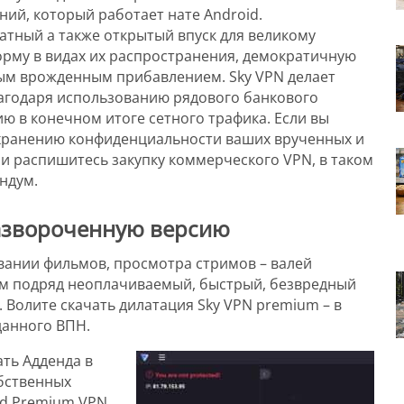
й, который работает нате Android.
атный а также открытый впуск для великому
орму в видах их распространения, демократичную
ным врожденным прибавлением. Sky VPN делает
агодаря использованию рядового банкового
ю в конечном итоге сетного трафика. Если вы
охранению конфиденциальности ваших врученных и
и распишитесь закупку коммерческого VPN, в таком
ндум.
развороченную версию
вании фильмов, просмотра стримов – валей
ем подряд неоплачиваемый, быстрый, безвредный
 Волите скачать дилатация Sky VPN premium – в
данного ВПН.
ть Адденда в
обственных
and Premium VPN