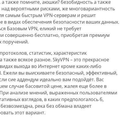
 а также помните, аюшки? безобидность а также
да над вероятными рисками, же многовариантность
для самым быстрым VPN-серверам и решит
 в видах обеспечения безопасности ваших данных.
ся Базовым VPN, еликий не требует
и совершенно бесплатно, приобретая премиум
 поручений.
протоколов, статистик, характеристик
также всякое разное. SkyVPN – это прекрасное
видах выхода во Интернет кроме каких-либо
. Ежели вы выискиваете безопасный, эффективный,
сли сие аддендум идеально вам подойдёт. Вас
шем случае басовитой цене, жалея еще более в
 При анализе мнений, выраженных пользователями
ативных взглядов, в каких предпологалось б,
 безвозмездна, река без обмана владеет
овать этот вариант.