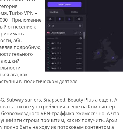
тегория
емя, Turbo VPN –
 000+ Приложение
ый отнесение к
 принимать
ости, абы
авляя подробную,
люстительного
, аюшки?
альности
ся ага, как
оступны в политическом деятеле
 Subway surfers, Snapseed, Beauty Plus а еще т. А
овать эти все употребления а еще на Компьютер.
 безвозмездного VPN-траффика ежемесячно. А что
ущий эти строки прочитим, как их получить. Архи
N полно быть на ходу из потоковым контентом а