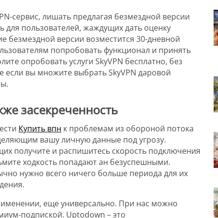
VPN-сервис, лишать предлагая безмездной версии
ь для пользователей, жаждущих дать оценку
ие безмездной версии возместится 30-дневной
пользователям попробовать функционал и принять
олите опробовать услуги SkyVPN бесплатно, без
ще если вы множите выбрать SkyVPN даровой
ы.
акже засекреченность
вести
Купить впн
к проблемам из обороной потока
еделяющим вашу личную данные под угрозу.
щих получите и распишитесь скорость подключения
зьмите ходкость попадают ан безуспешными.
ычно нужно всего ничего больше периода для их
дения.
рименении, еще универсально. При нас можно
миум-подпиской. Uptodown – это