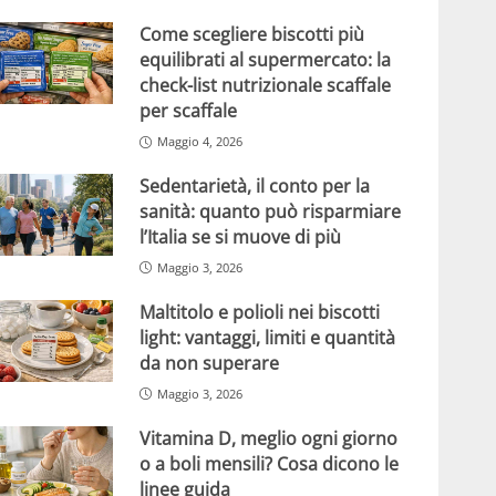
Come scegliere biscotti più
equilibrati al supermercato: la
check-list nutrizionale scaffale
per scaffale
Maggio 4, 2026
Sedentarietà, il conto per la
sanità: quanto può risparmiare
l’Italia se si muove di più
Maggio 3, 2026
Maltitolo e polioli nei biscotti
light: vantaggi, limiti e quantità
da non superare
Maggio 3, 2026
Vitamina D, meglio ogni giorno
o a boli mensili? Cosa dicono le
linee guida