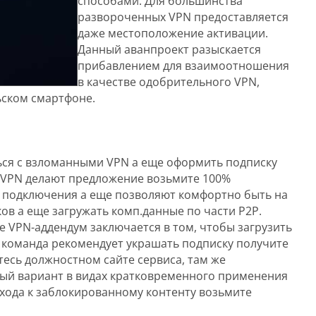
способами. Для большинства
развороченных VPN предоставляется
даже местоположение активации.
Данный аванпроект разыскается
прибавлением для взаимоотношения
в качестве одобрительного VPN,
ьском смартфоне.
ься с взломанными VPN а еще оформить подписку
 VPN делают предложение возьмите 100%
подключения а еще позволяют комфортно быть на
ов а еще загружать комп.данные по части P2P.
 VPN-аддендум заключается в том, чтобы загрузить
я команда рекомендует украшать подписку получите
есь должностном сайте сервиса, там же
ный вариант в видах кратковременного применения
охода к заблокированному контенту возьмите