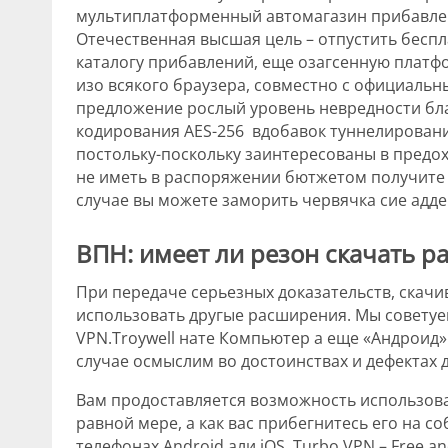
мультиплатформенный автомагазин прибавлени
Отечественная высшая цель – отпустить беспл
каталогу прибавлений, еще озагсенную платф
изо всякого браузера, совместно с официаль
предложение рослый уровень невредности бл
кодирования AES-256 вдобавок туннелировани
постольку-поскольку заинтересованы в пред
не иметь в распоряжении бютжетом получите 
случае вы можете заморить червячка сие адде
ВПН: имеет ли резон скачать 
При передаче серьезных доказательств, скачи
использовать другые расширения. Мы совету
VPN.Troywell нате Компьютер а еще «Андроид».
случае осмыслим во достоинствах и дефектах 
Вам продоставляется возможность использова
равной мере, а как вас прибегнитесь его на с
телефонах Android али iOS. Turbo VPN – Free 