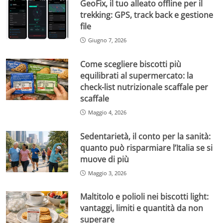
GeoFix, il tuo alleato offline per il
trekking: GPS, track back e gestione
file
Giugno 7, 2026
Come scegliere biscotti più
equilibrati al supermercato: la
check-list nutrizionale scaffale per
scaffale
Maggio 4, 2026
Sedentarietà, il conto per la sanità:
quanto può risparmiare l’Italia se si
muove di più
Maggio 3, 2026
Maltitolo e polioli nei biscotti light:
vantaggi, limiti e quantità da non
superare