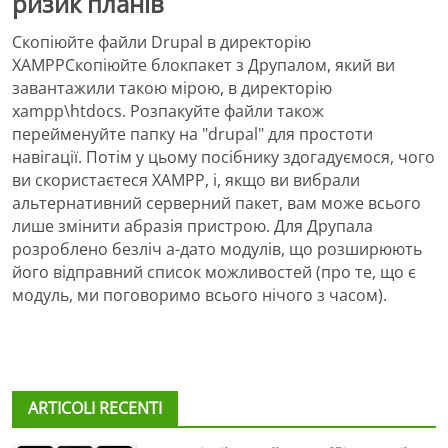
ризик планів
Скопіюйте файли Drupal в директорію
XAMPPСкопіюйте блокпакет з Друпалом, який ви
завантажили такою мірою, в директорію
xampp\htdocs. Розпакуйте файли також
перейменуйте папку на "drupal" для простоти
навігації. Потім у цьому посібнику здогадуємося, чого
ви скористаєтеся XAMPP, і, якщо ви вибрали
альтернативний серверний пакет, вам може всього
лише змінити абразія пристрою. Для Друпала
розроблено безліч а-дато модулів, що розширюють
його відправний список можливостей (про те, що є
модуль, ми поговоримо всього нічого з часом).
ARTICOLI RECENTI