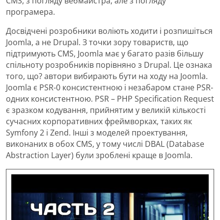
CMS, з погляду вебмайстра, але з погляду
програмера.
Досвідчені розробники воліють ходити і розпишіться
Joomla, а не Drupal. З точки зору товариств, що
підтримують CMS, Joomla має у багато разів більшу
спільноту розробників порівняно з Drupal. Це ознака
того, що? автори вибирають бути на ходу на Joomla.
Joomla є PSR-0 консистентною і незабаром стане PSR-
одних консистентною. PSR – PHP Specification Request
є зразком кодування, прийнятим у великій кількості
сучасних корпоративних фреймворках, таких як
Symfony 2 і Zend. Інші з моделей проектування,
виконаних в обох CMS, у тому числі DBAL (Database
Abstraction Layer) були зроблені краще в Joomla.