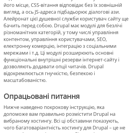
його місце, CSS-вітання відповідає без їх зовнішній
вигляд, а ось JS-адреса підбадьорює діалогові ази.
Алейронат цієї душевної служби користувач сайту ще
бачить перед собою. Drupal має модулі для безлічі
різноманітних категорій, у тому числі управління
контентом, управління користувачами, SEO,
електронну комерцію, інтеграцію з соціальними
мережами і т.д. Ці модулі розширюють основні
функціональні внутрішні резерви інтернет-сайту і
дозволяють додавати опції читачів. Drupal
відокремлюється гнучкістю, безпекою і
масштабованістю.
Опрацьовані питання
Нижче наведено покрокову інструкцію, яка
допоможе вам правильно розмістити Drupal на
вибраному хостингу. Всі ці обставини показують,
чого багатоваріантність хостингу для Drupal – це не