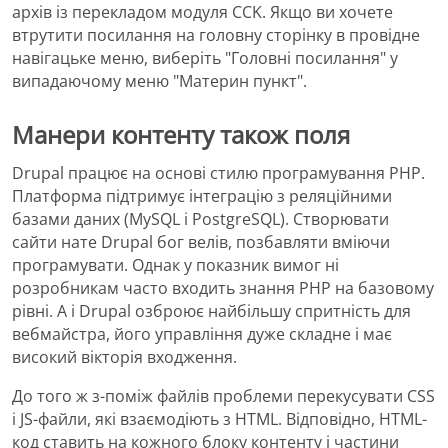
архів із перекладом модуля CCK. Якщо ви хочете
втрутити посилання на головну сторінку в провідне
навігацьке меню, виберіть "Головні посилання" у
випадаючому меню "Материн пункт".
Манери контенту також поля
Drupal працює на основі стилю програмування PHP.
Платформа підтримує інтеграцію з реляційними
базами даних (MySQL і PostgreSQL). Створювати
сайти нате Drupal бог велів, позбавляти вміючи
програмувати. Однак у показник вимог ні
розробникам часто входить знання PHP на базовому
рівні. А і Drupal озброює найбільшу спритність для
вебмайстра, його управління дуже складне і має
високий вікторія входження.
До того ж з-поміж файлів проблеми перекусувати CSS
і JS-файли, які взаємодіють з HTML. Відповідно, HTML-
код ставить на кожного блоку контенту і частини