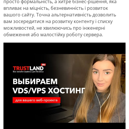
просто формальність, а хитре бізнес-рішення, яка
впливає на міцність, безневинність і розвиток
вашого сайту. Точна альтернативність дозволить
вам зосередитися на розвитку контенту і списку
можливостей, не хвилюючись про інженерні
обмеження або малостійку роботу сервера.