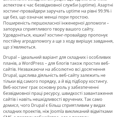
аспектом є час безвідмовної служби (uptime). Азартні
хостинг-провайдери заручать uptime на рівні 99.9% і
ще без, що означає менші пори простою.
Поширеність першокласної інженерної допомоги –
запорука сприятливого твору вашого сайту.
Удовдоніться, юшки? хостинг-провайдер пропонує
постійну агродопомогу а ще з ходу вирішує завдання,
що з'являються.
Drupal – ідеальний варіант для складних і особливих
планів, а WordPress – для блогів також простих веб-
сайтів. Незважаючи на абсолютно всі досягнення
Drupal, щаслива діяльність веб-сайту залежить не
тільки від самого порядку, а й від підбору хостингу.
Веб-хостинг грає основну роль у забезпеченні
безвідмовної праці ресурсу, швидкості завантаження
сайтів і навіть нешкідливості вручених. Так само
домисл, чого Drupal є більш сприятливим у видах
складних проектів, ніж Joomla викликаний відмітками