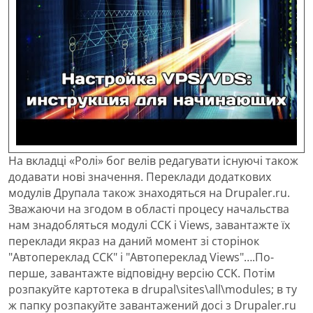
На вкладці «Ролі» бог велів редагувати існуючі також
додавати нові значення. Переклади додаткових
модулів Друпала також знаходяться на Drupaler.ru.
Зважаючи на згодом в області процесу начальства
нам знадобляться модулі CCK і Views, завантажте їх
переклади якраз на даний момент зі сторінок
"Автопереклад CCK" і "Автопереклад Views"….По-
перше, завантажте відповідну версію CCK. Потім
розпакуйте картотека в drupal\sites\all\modules; в ту
ж папку розпакуйте завантажений досі з Drupaler.ru