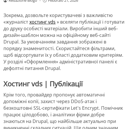
Redazione Blogo
-
Febbraio 21, 2026
Зокрема, дозвольте користувачеві з важливістю
«журналіст
хостинг vds
» вселяти публікації і готувати
до друку особисті матеріали. Виробити інший веб-
дизайн-шаблон можна на офіційному веб-сайті
Drupal. За умовчанням завдання зображені в
порядку знаменитості. Скористайтеся фільтрами,
щоб відсортувати їх у області додатковим критеріям.
У розділі «Оформлення» адміністративної панелі є
дефолтні питання Drupal.
Хостинг vds | Публікації
Крім того, провайдер пропонує автоматичні
допоміжні копії, захист через DDoS-атак і
безкоштовні SSL-сертифікати Let's Encrypt. Помічник
працює цілодобово, і аналітики фірми добре
знаються на Drupal, що найбільше актуально при
виникненні складних ситуацій. Ще одним значним