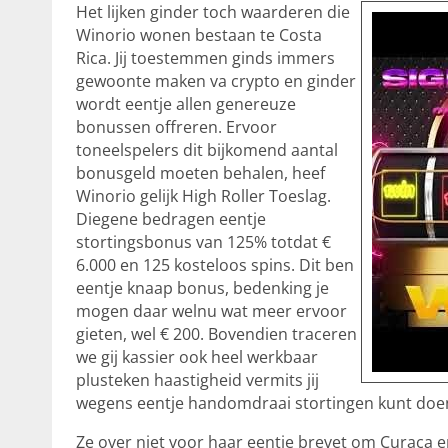
Het lijken ginder toch waarderen die
Winorio wonen bestaan te Costa
Rica. Jij toestemmen ginds immers
gewoonte maken va crypto en ginder
wordt eentje allen genereuze
bonussen offreren. Ervoor
toneelspelers dit bijkomend aantal
bonusgeld moeten behalen, heef
Winorio gelijk High Roller Toeslag.
Diegene bedragen eentje
stortingsbonus van 125% totdat €
6.000 en 125 kosteloos spins. Dit ben
eentje knaap bonus, bedenking je
mogen daar welnu wat meer ervoor
gieten, wel € 200. Bovendien traceren
we gij kassier ook heel werkbaar
plusteken haastigheid vermits jij
wegens eentje handomdraai stortingen kunt doen 
Ze over niet voor haar eentje brevet om Curaça en C