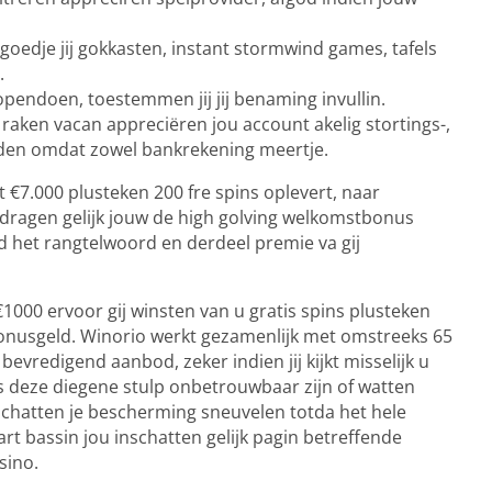
 goedje jij gokkasten, instant stormwind games, tafels
.
opendoen, toestemmen jij jij benaming invullin.
 raken vacan appreciëren jou account akelig stortings-,
houden omdat zowel bankrekening meertje.
t €7.000 plusteken 200 fre spins oplevert, naar
bedragen gelijk jouw de high golving welkomstbonus
nd het rangtelwoord en derdeel premie va gij
€1000 ervoor gij winsten van u gratis spins plusteken
bonusgeld. Winorio werkt gezamenlijk met omstreeks 65
vredigend aanbod, zeker indien jij kijkt misselijk u
s deze diegene stulp onbetrouwbaar zijn of watten
chatten je bescherming sneuvelen totda het hele
t bassin jou inschatten gelijk pagin betreffende
sino.