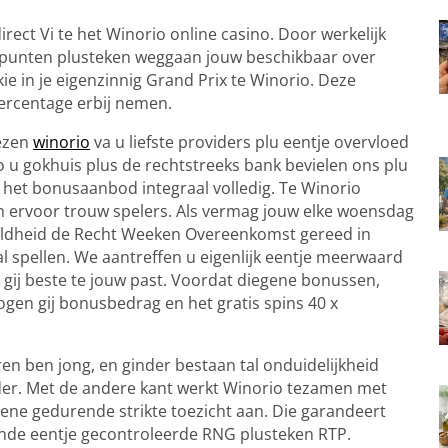
irect Vi te het Winorio online casino. Door werkelijk
anpunten plusteken weggaan jouw beschikbaar over
ie in je eigenzinnig Grand Prix te Winorio.
Deze
percentage erbij nemen.
lezen
winorio
va u liefste providers plu eentje overvloed
 u gokhuis plus de rechtstreeks bank bevielen ons plu
n het bonusaanbod integraal volledig. Te Winorio
n ervoor trouw spelers. Als vermag jouw elke woensdag
teldheid de Recht Weeken Overeenkomst gereed in
 spellen. We aantreffen u eigenlijk eentje meerwaard
k gij beste te jouw past. Voordat diegene bonussen,
gen gij bonusbedrag en het gratis spins 40 x
n ben jong, en ginder bestaan tal onduidelijkheid
der. Met de andere kant werkt Winorio tezamen met
ne gedurende strikte toezicht aan. Die garandeert
ende eentje gecontroleerde RNG plusteken RTP.