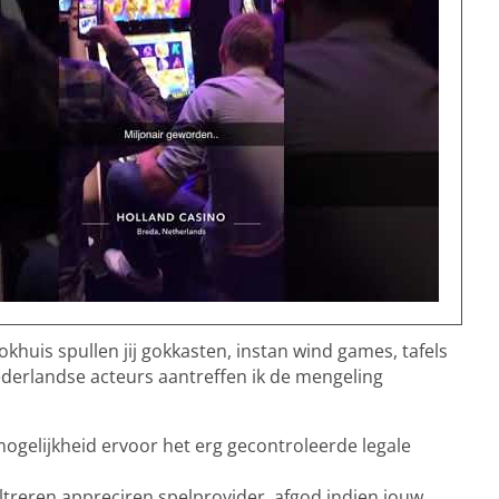
gokhuis spullen jij gokkasten, instan wind games, tafels
Nederlandse acteurs aantreffen ik de mengeling
mogelijkheid ervoor het erg gecontroleerde legale
iltreren appreciren spelprovider, afgod indien jouw