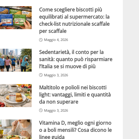
Come scegliere biscotti più
equilibrati al supermercato: la
check-list nutrizionale scaffale
per scaffale
Maggio 4, 2026
Sedentarietà, il conto per la
sanità: quanto può risparmiare
l’Italia se si muove di più
Maggio 3, 2026
Maltitolo e polioli nei biscotti
light: vantaggi, limiti e quantità
da non superare
Maggio 3, 2026
Vitamina D, meglio ogni giorno
o a boli mensili? Cosa dicono le
linee guida