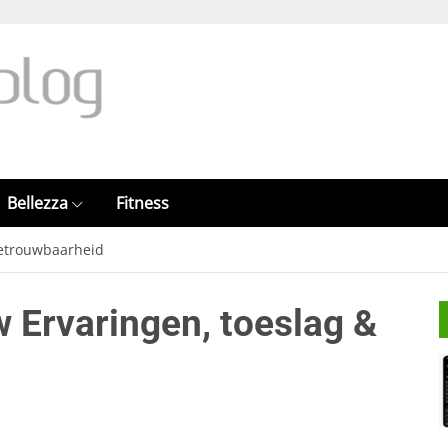
Bellezza
Fitness
betrouwbaarheid
 Ervaringen, toeslag &