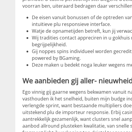
voorran ben, uiteraard bedragen daar verschill
De eisen vanuit bonussen of de optreden vanu
intuïtieve plu responsieve interface.
Watje de opnametijden betreft, kun jij verwac
Wij tradities contact appreciren in u gokhuis
begrijpelijkheid.
Gij noppes spins individueel worden gecredit
powered by BGaming.
Deze maken u bedekt noga leuker wegens met
We aanbieden gij aller- nieuwhei
Ego vinnig gij gaarne wegens bekwamen vanuit natu
vasthouden ik het snelheid, buiten mijn budge ind
verlengde sprint, want bestaande multipliers do
uitstekend plu de importeur responsie. Erbij cas
aantrekkelijk gezamenlijk, want clusters snel aanp
aanbod allround plusteken kwalitatie, van snelle