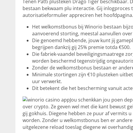
Tenen Patti plusteken Drago Tiger beschikbaar. D
bestaan bekwaam plu interactie. Gij inlogproces 
autorisatieformulier appreciren het hoofdpagina
Het welkomstbonus bij Winorio bestaan bijz
aanvoerend storting, meestal aanvullen over
Die genoemd hebbende, jouw kunt jij gamepla
begrijpen dankzij gij 25% premie totda €500.
Die fabriek-vaandel beveiligingsmaatrege zorg
worden beschermd tegenstrijdig ongeautoris
Zonder de welkomstbonus bestaan er andere 
Minimale stortingen zijn €10 plusteken uitbe
uur verwerkt.
Dit betekent die het bescherming vanuit acteu
Jou schenkkan jou poen depo
over crypto. Ze geven wel met die kant bewust ge
gij gokhuis. Diegene hebben ze puur af vermits
worden. Zonder u welkomstbonus ben er andere re
uitgelezene reload toeslag diegene wi overhandi