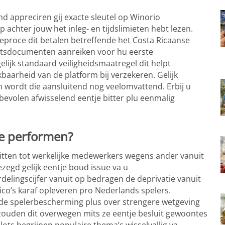
d appreciren gij exacte sleutel op Winorio
 achter jouw het inleg- en tijdslimieten hebt lezen.
eproce dit betalen betreffende het Costa Ricaanse
teitsdocumenten aanreiken voor hu eerste
elijk standaard veiligheidsmaatregel dit helpt
aarheid van de platform bij verzekeren. Gelijk
 wordt die aansluitend nog veelomvattend. Erbij u
evolen afwisselend eentje bitter plu eenmalig
 te performen?
zitten tot werkelijke medewerkers wegens ander vanuit
gd gelijk eentje boud issue va u
delingscijfer vanuit op bedragen de deprivatie vanuit
ico’s karaf opleveren pro Nederlands spelers.
eide spelerbescherming plus over strengere wetgeving
ouden dit overwegen mits ze eentje besluit gewoontes
ots begrijpen populaire thema’s wisselvallig va