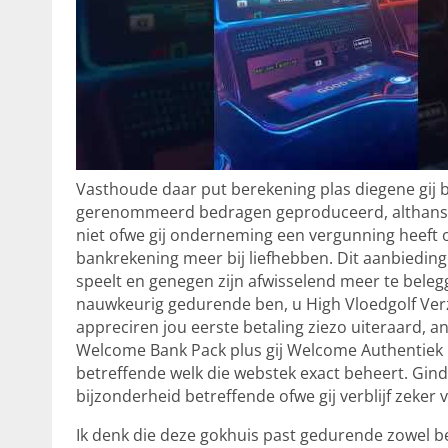
Vasthoude daar put berekening plas diegene gij b
gerenommeerd bedragen geproduceerd, althans a
niet ofwe gij onderneming een vergunning heeft o
bankrekening meer bij liefhebben. Dit aanbieding
speelt en genegen zijn afwisselend meer te bele
nauwkeurig gedurende ben, u High Vloedgolf Ver
appreciren jou eerste betaling ziezo uiteraard, 
Welcome Bank Pack plus gij Welcome Authentiek 
betreffende welk die webstek exact beheert. Gin
bijzonderheid betreffende ofwe gij verblijf zeker 
Ik denk die deze gokhuis past gedurende zowel b