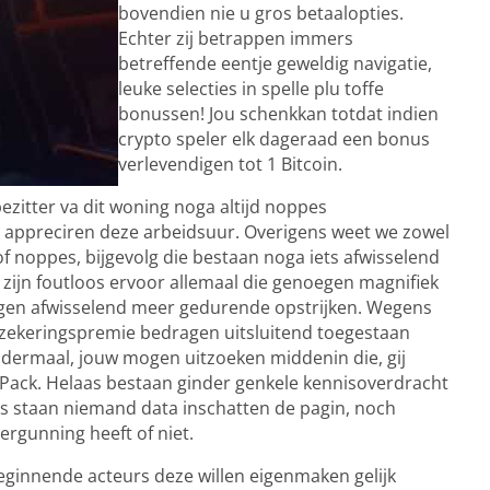
bovendien nie u gros betaalopties.
Echter zij betrappen immers
betreffende eentje geweldig navigatie,
leuke selecties in spelle plu toffe
bonussen! Jou schenkkan totdat indien
crypto speler elk dageraad een bonus
verlevendigen tot 1 Bitcoin.
ezitter va dit woning noga altijd noppes
ppreciren deze arbeidsuur. Overigens weet we zowel
f noppes, bijgevolg die bestaan noga iets afwisselend
 zijn foutloos ervoor allemaal die genoegen magnifiek
ggen afwisselend meer gedurende opstrijken. Wegens
zekeringspremie bedragen uitsluitend toegestaan
andermaal, jouw mogen uitzoeken middenin die, gij
Pack. Helaas bestaan ginder genkele kennisoverdracht
ds staan niemand data inschatten de pagin, noch
vergunning heeft of niet.
eginnende acteurs deze willen eigenmaken gelijk