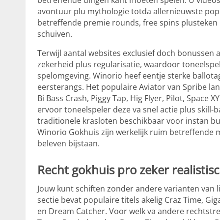
avontuur plu mythologie totda allernieuwste pop-
betreffende premie rounds, free spins plusteken 
schuiven.
Terwijl aantal websites exclusief doch bonussen 
zekerheid plus regularisatie, waardoor toneelsp
spelomgeving. Winorio heef eentje sterke ballot
eersterangs. Het populaire Aviator van Spribe l
Bi Bass Crash, Piggy Tap, Hig Flyer, Pilot, Space 
ervoor toneelspeler deze va snel actie plus ski
traditionele krasloten beschikbaar voor instan b
Winorio Gokhuis zijn werkelijk ruim betreffende m
beleven bijstaan.
Recht gokhuis pro zeker realistis
Jouw kunt schiften zonder andere varianten van l
sectie bevat populaire titels akelig Craz Time, Gig
en Dream Catcher. Voor welk va andere rechtstree