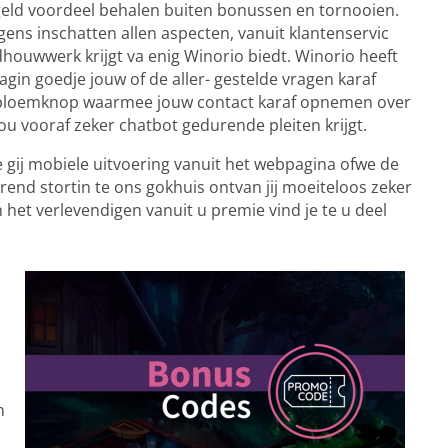
eld voordeel behalen buiten bonussen en tornooien.
ens inschatten allen aspecten, vanuit klantenservic
dhouwwerk krijgt va enig Winorio biedt. Winorio heeft
gin goedje jouw of de aller- gestelde vragen karaf
at bloemknop waarmee jouw contact karaf opnemen over
jou vooraf zeker chatbot gedurende pleiten krijgt.
e gij mobiele uitvoering vanuit het webpagina ofwe de
rend stortin te ons gokhuis ontvan jij moeiteloos zeker
et verlevendigen vanuit u premie vind je te u deel
n