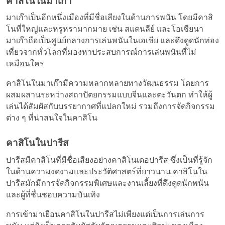
คาสิโนในมาเก๊า
มาเก๊าเป็นอีกหนึ่งเมืองที่มีชื่อเสียงในด้านการพนัน โดยมีคาสิ
โนที่ใหญ่และหรูหรามากมาย เช่น สแตนลีย์ และโอเชียนา
มาเก๊าถือเป็นศูนย์กลางการเล่นพนันในเอเชีย และดึงดูดนักท่อง
เที่ยวจากทั่วโลกที่มองหาประสบการณ์การเล่นพนันที่ไม่
เหมือนใคร
คาสิโนในมาเก๊ามีความหลากหลายทางวัฒนธรรม โดยการ
ผสมผสานระหว่างสถาปัตยกรรมแบบจีนและตะวันตก ทำให้ผู้
เล่นได้สัมผัสกับบรรยากาศที่แปลกใหม่ รวมถึงการจัดกิจกรรม
ต่าง ๆ ที่น่าสนใจในคาสิโน
คาสิโนในปารีส
ปารีสมีคาสิโนที่มีชื่อเสียงอย่างคาสิโนเดอปารีส ซึ่งเป็นที่รู้จัก
ในด้านความงดงามและประวัติศาสตร์ที่ยาวนาน คาสิโนใน
ปารีสมักมีการจัดกิจกรรมพิเศษและงานเลี้ยงที่ดึงดูดนักพนัน
และผู้ที่ชื่นชอบความบันเทิง
การเข้ามาเยือนคาสิโนในปารีสไม่เพียงแต่เป็นการเล่นการ