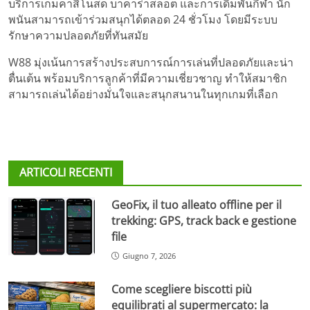
บริการเกมคาสิโนสด บาคาร่าสล็อต และการเดิมพันกีฬา นัก
พนันสามารถเข้าร่วมสนุกได้ตลอด 24 ชั่วโมง โดยมีระบบ
รักษาความปลอดภัยที่ทันสมัย
W88 มุ่งเน้นการสร้างประสบการณ์การเล่นที่ปลอดภัยและน่า
ตื่นเต้น พร้อมบริการลูกค้าที่มีความเชี่ยวชาญ ทำให้สมาชิก
สามารถเล่นได้อย่างมั่นใจและสนุกสนานในทุกเกมที่เลือก
ARTICOLI RECENTI
GeoFix, il tuo alleato offline per il
trekking: GPS, track back e gestione
file
Giugno 7, 2026
Come scegliere biscotti più
equilibrati al supermercato: la