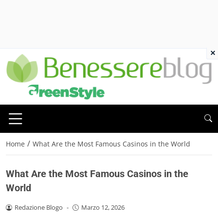
×
/
Home
What Are the Most Famous Casinos in the World
What Are the Most Famous Casinos in the
World
Redazione Blogo
-
Marzo 12, 2026