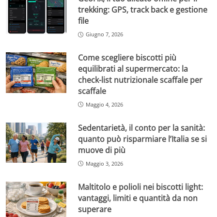
trekking: GPS, track back e gestione
file
Giugno 7, 2026
Come scegliere biscotti più
equilibrati al supermercato: la
check-list nutrizionale scaffale per
scaffale
Maggio 4, 2026
Sedentarietà, il conto per la sanità:
quanto può risparmiare l’Italia se si
muove di più
Maggio 3, 2026
Maltitolo e polioli nei biscotti light:
vantaggi, limiti e quantità da non
superare