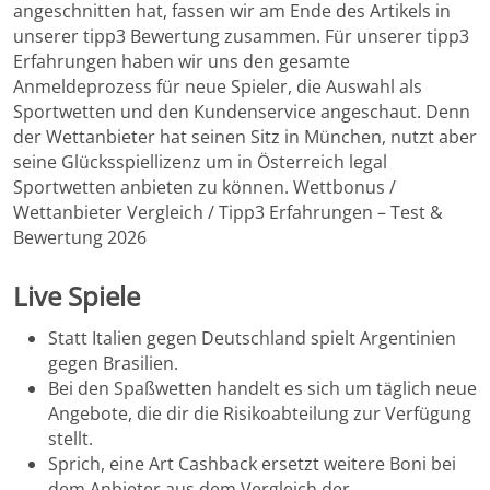
angeschnitten hat, fassen wir am Ende des Artikels in
unserer tipp3 Bewertung zusammen. Für unserer tipp3
Erfahrungen haben wir uns den gesamte
Anmeldeprozess für neue Spieler, die Auswahl als
Sportwetten und den Kundenservice angeschaut. Denn
der Wettanbieter hat seinen Sitz in München, nutzt aber
seine Glücksspiellizenz um in Österreich legal
Sportwetten anbieten zu können. Wettbonus /
Wettanbieter Vergleich / Tipp3 Erfahrungen – Test &
Bewertung 2026
Live Spiele
Statt Italien gegen Deutschland spielt Argentinien
gegen Brasilien.
Bei den Spaßwetten handelt es sich um täglich neue
Angebote, die dir die Risikoabteilung zur Verfügung
stellt.
Sprich, eine Art Cashback ersetzt weitere Boni bei
dem Anbieter aus dem Vergleich der