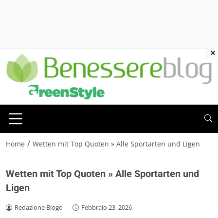
×
/
Home
Wetten mit Top Quoten » Alle Sportarten und Ligen
Wetten mit Top Quoten » Alle Sportarten und
Ligen
Redazione Blogo
-
Febbraio 23, 2026