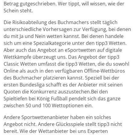
Betrag gutgeschrieben. Wer tippt, will wissen, wie der
Schein steht.
Die Risikoabteilung des Buchmachers stellt täglich
unterschiedliche Vorhersagen zur Verfügung, bei denen
du mit Ja und Nein wetten kannst. Bei denen handele
sich um eine Spezialkategorie unter den tipp3 Wetten.
Aber auch das Angebot an eSportwetten auf digitale
Wettkämpfe überzeugt uns. Das Angebot der tipp3
Classic Wetten umfasst die tipp3 Wetten, die du sowohl
Online als auch in den verfügbaren Offline-Wettbüros
des Buchmacher platzieren kannst. Speziell bei der
ersten Bundesliga schafft es der Anbieter mit seinen
Quoten die Konkurrenz auszustechen.Bei den
Spieltiefen bei König Fußball pendelt sich das ganze
zwischen 50 und 100 Wettoptionen ein.
Andere Sportwettenanbieter haben ein solches
Angebot nicht. Andere Glücksspiele stellt tipp3 nicht
bereit. Wie der Wettanbieter bei uns Experten