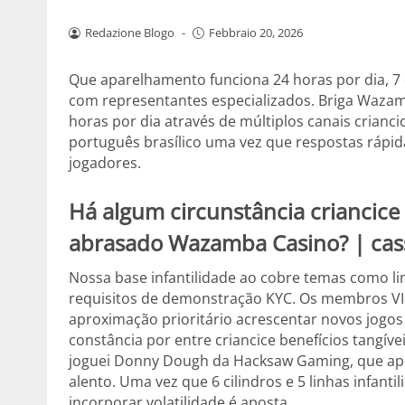
Redazione Blogo
-
Febbraio 20, 2026
Que aparelhamento funciona 24 horas por dia, 7
com representantes especializados. Briga Wazamb
horas por dia através de múltiplos canais crianc
português brasílico uma vez que respostas rápid
jogadores.
Há algum circunstância criancic
abrasado Wazamba Casino?
| ca
Nossa base infantilidade ao cobre temas como l
requisitos de demonstração KYC. Os membros VI
aproximação prioritário acrescentar novos jogos
constância por entre criancice benefícios tangív
joguei Donny Dough da Hacksaw Gaming, que apr
alento. Uma vez que 6 cilindros e 5 linhas infant
incorporar volatilidade é aposta.