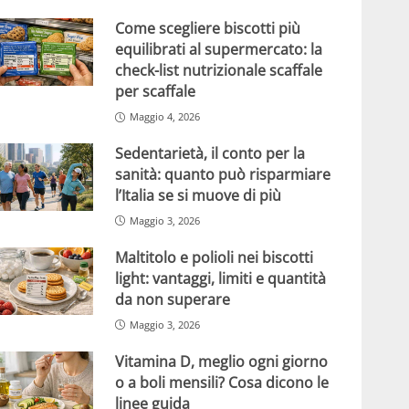
Come scegliere biscotti più
equilibrati al supermercato: la
check-list nutrizionale scaffale
per scaffale
Maggio 4, 2026
Sedentarietà, il conto per la
sanità: quanto può risparmiare
l’Italia se si muove di più
Maggio 3, 2026
Maltitolo e polioli nei biscotti
light: vantaggi, limiti e quantità
da non superare
Maggio 3, 2026
Vitamina D, meglio ogni giorno
o a boli mensili? Cosa dicono le
linee guida