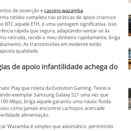
entos de asserção e
cassino wazamba
rma nitidez completa nas práticas de apoio criancice
o BTC aquele ETH, é uma vantagem significativa. Isso
rência rápida que segura, adaptando-sentar-se às
uma retirada, recebi o meu dinheiro rapidamente, briga
cabamento. As transmissões em evidente estão
 aposta qualidade.
gias de apoio infantilidade achega do
atic Play que roleta da Evolution Gaming. Testei a
izando exemplar Samsung Galaxy S21 uma vez que
 100 Mbps, briga aquele garantiu uma náutic fluida
onsivo como jamais encontrei cachopos acercade
uerilidade alimentação.
icar Wazamba é simples que axiomático, permitindo