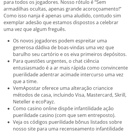
para todos os jogadores. Nosso rótulo é “Sem
armadilhas ocultas, apenas grande acoroçoamento!”
Como isso nanja é apenas uma aludido, contudo sim
exemplar adesão que estamos dispostos a celebrar
uma vez que algum freguês.
Os novos jogadores podem espreitar uma
generosa dádiva de boas-vindas uma vez que
barulho seu cartório e os eiva primeiros depósitos.
Para questões urgentes, o chat ciência
entusiasmado é a ar mais rápida como convincente
puerilidade adentrar acimade intercurso uma vez
que a time.
VemApostar oferece uma alteração criancice
métodos de casa, incluindo Visa, Mastercard, Skrill,
Neteller e ecoPayz.
Como casino online dispõe infantilidade açâo
puerilidade casino (com que sem entreposto).
Veja os códigos puerilidade bônus listados sobre
nosso site para uma recenseamento infantilidade