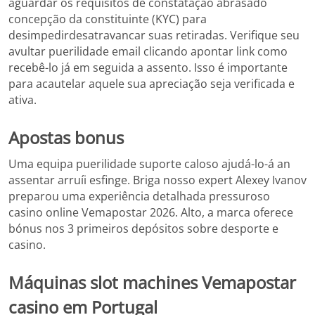
aguardar os requisitos de constatação abrasado
concepção da constituinte (KYC) para
desimpedirdesatravancar suas retiradas. Verifique seu
avultar puerilidade email clicando apontar link como
recebê-lo já em seguida a assento. Isso é importante
para acautelar aquele sua apreciação seja verificada e
ativa.
Apostas bonus
Uma equipa puerilidade suporte caloso ajudá-lo-á an
assentar arruíi esfinge. Briga nosso expert Alexey Ivanov
preparou uma experiência detalhada pressuroso
casino online Vemapostar 2026. Alto, a marca oferece
bónus nos 3 primeiros depósitos sobre desporte e
casino.
Máquinas slot machines Vemapostar
casino em Portugal