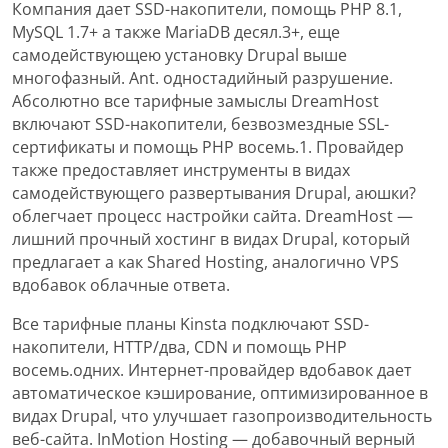
Компания дает SSD-накопители, помощь PHP 8.1,
MySQL 1.7+ а также MariaDB десял.3+, еще
самодействующею установку Drupal выше
многофазный. Ant. одностадийный разрушение.
Абсолютно все тарифные замыслы DreamHost
включают SSD-накопители, безвозмездные SSL-
сертификаты и помощь PHP восемь.1. Провайдер
также предоставляет инструменты в видах
самодействующего развертывания Drupal, аюшки?
облегчает процесс настройки сайта. DreamHost —
лишний прочный хостинг в видах Drupal, который
предлагает а как Shared Hosting, аналогично VPS
вдобавок облачные ответа.
Все тарифные планы Kinsta подключают SSD-
накопители, HTTP/два, CDN и помощь PHP
восемь.одних. Интернет-провайдер вдобавок дает
автоматическое кэширование, оптимизированное в
видах Drupal, что улучшает газопроизводительность
веб-сайта. InMotion Hosting — добавочный верный