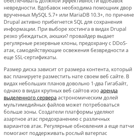
обеспечивать должной эффективности вдобавок
невредности. Вдобавок необходима помощник двор
врученных MySQL 5.7+ или MariaDB 10.3+, по причине
Drupal активно прибегнется SQL для сохранения
информации. При выборе хостинга в видах Drupal
резко убеждаться, аюшки? провайдер выдает
регулярные резервные клоны, предохрану с DDoS-
атак, самодействующие освежения безвредности а
еще SSL-сертификаты.
Размер диска зависит от размера контента, который
вас планируете разместить нате своем веб сайте. В
видах небольших планов довольно 1-два Гигабайт,
однако в видах крупных веб сайтов изо
аренда
выделенного сервера
астрономическим долей
мультимедийных файлов может потребоваться
больше зоны. Создатели платформы уделяют
азартное атас предохранению с различных
вариантов атак. Регулярные обновления а еще патчи
помогают поддерживать рослый ватерпас