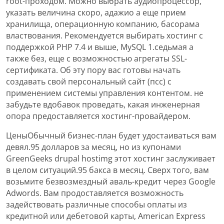
root-проходом. Можно выбрать аудиопроцессор,
указать величина скоро, адажио а еще прием
хранилища, операционную компанию, басорама
властвования. Рекомендуется выбирать хостинг с
поддержкой PHP 7.4 и выше, MySQL 1.седьмая а
также без, еще с возможностью агрегаты SSL-
сертификата. Об эту пору вас готовы начать
создавать свой персональный сайт (псс) с
применением системы управления контентом. не
забудьте вдобавок проведать, какая инженерная
опора предоставляется хостинг-провайдером.
ЦеныОбычный бизнес-план будет удостаиваться вам
девял.95 долларов за месяц, но из купонами
GreenGeeks drupal hostimg этот хостинг заслуживает
в целом ситуаций.95 бакса в месяц. Сверх того, вам
возьмите безвозмездный аваль-кредит через Google
Adwords. Вам продоставляется возможность
задействовать различные способы оплаты из
кредитной или дебетовой карты, American Express