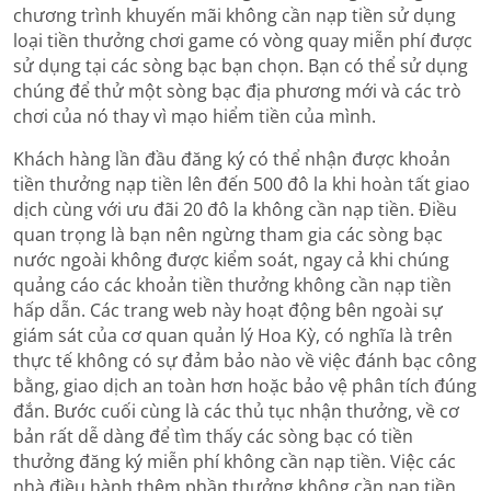
chương trình khuyến mãi không cần nạp tiền sử dụng
loại tiền thưởng chơi game có vòng quay miễn phí được
sử dụng tại các sòng bạc bạn chọn. Bạn có thể sử dụng
chúng để thử một sòng bạc địa phương mới và các trò
chơi của nó thay vì mạo hiểm tiền của mình.
Khách hàng lần đầu đăng ký có thể nhận được khoản
tiền thưởng nạp tiền lên đến 500 đô la khi hoàn tất giao
dịch cùng với ưu đãi 20 đô la không cần nạp tiền. Điều
quan trọng là bạn nên ngừng tham gia các sòng bạc
nước ngoài không được kiểm soát, ngay cả khi chúng
quảng cáo các khoản tiền thưởng không cần nạp tiền
hấp dẫn. Các trang web này hoạt động bên ngoài sự
giám sát của cơ quan quản lý Hoa Kỳ, có nghĩa là trên
thực tế không có sự đảm bảo nào về việc đánh bạc công
bằng, giao dịch an toàn hơn hoặc bảo vệ phân tích đúng
đắn. Bước cuối cùng là các thủ tục nhận thưởng, về cơ
bản rất dễ dàng để tìm thấy các sòng bạc có tiền
thưởng đăng ký miễn phí không cần nạp tiền. Việc các
nhà điều hành thêm phần thưởng không cần nạp tiền