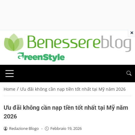
×
/
Home
Ưu đãi không cần nạp tiền tốt nhất tại Mỹ năm 2026
Ưu đãi không cần nạp tiền tốt nhất tại Mỹ năm
2026
Redazione Blogo
-
Febbraio 19, 2026