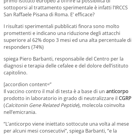
primo istituto europeo a offrire la possibilità di
sottoporsi al trattamento sperimentale è infatti l’IRCCS
San Raffaele Pisana di Roma. E’ efficace?
I risultati sperimentali pubblicati finora sono molto
promettenti e indicano una riduzione degli attacchi
superiore al 62% dopo 3 mesi ed una alta percentuale di
responders (74%)
spiega Piero Barbanti, responsabile del Centro per la
diagnosi e terapia delle cefalee e del dolore dell’istituto
capitolino.
[accordion content=”
Il vaccino contro il mal di testa è a base di un
anticorpo
prodotto in laboratorio in grado di neutralizzare il
CGRP
(
Calcitonin Gene Related Peptide
), molecola coinvolta
nell’emicrania.
“L’anticorpo viene iniettato sottocute una volta al mese
per alcuni mesi consecutivi”, spiega Barbanti, “e la