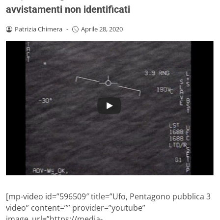
avvistamenti non identificati
Patrizia Chimera
-
Aprile 28, 2020
[mp-video id=”596509″ title=”Ufo, Pentagono pubblica 3
video” content=”” provider=”youtube”
image_url=”https://media-