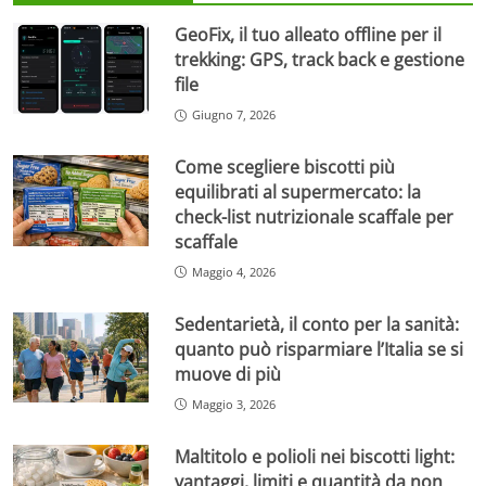
GeoFix, il tuo alleato offline per il
trekking: GPS, track back e gestione
file
Giugno 7, 2026
Come scegliere biscotti più
equilibrati al supermercato: la
check-list nutrizionale scaffale per
scaffale
Maggio 4, 2026
Sedentarietà, il conto per la sanità:
quanto può risparmiare l’Italia se si
muove di più
Maggio 3, 2026
Maltitolo e polioli nei biscotti light:
vantaggi, limiti e quantità da non