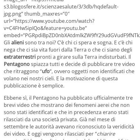
s3.blogosfere.it/scienzaesalute/3/3db/hqdefault-
jpg.png” thumb_maxres=”0″
url=”https://www.youtube.com/watch?
v=C4FHw5ipIQo&feature=youtu.be”
embed=”PGRpdiBpZD0nbXAtdmlkZW9fY29udGVudF9fNTk2
Gli
alieni
sono tra noi? C’è chi ci spera e sogna. E c’è chi
nega che ci sia vita fuori dalla Terra o che ci siano degli
extraterrestri
pronti a girare sulla Terra indisturbati. Il
Pentagono
spiazza tutti e decide di pubblicare tre video
che ritraggono “
ufo
“, ovvero oggetti non identificati che
volano nei nostri cieli. E la motivazione di questa
pubblicazione è semplice.
Ebbene sì, il Pentagono ha pubblicato ufficialmente tre
brevi video che mostrano dei fenomeni aerei che non
sono stati identificati e che in precedenza erano stati
rilasciati da una società privata. Già nel mese di
settembre le autorità avevano riconosciuto la veridicità
dei video. E oggi vengono rilasciati per “
chiarire