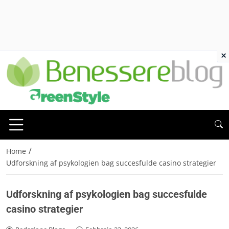
×
/
Home
Udforskning af psykologien bag succesfulde casino strategier
Udforskning af psykologien bag succesfulde
casino strategier