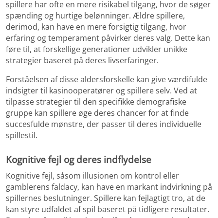
spillere har ofte en mere risikabel tilgang, hvor de søger
spænding og hurtige belønninger. Ældre spillere,
derimod, kan have en mere forsigtig tilgang, hvor
erfaring og temperament påvirker deres valg. Dette kan
føre til, at forskellige generationer udvikler unikke
strategier baseret på deres livserfaringer.
Forståelsen af disse aldersforskelle kan give værdifulde
indsigter til kasinooperatører og spillere selv. Ved at
tilpasse strategier til den specifikke demografiske
gruppe kan spillere øge deres chancer for at finde
succesfulde mønstre, der passer til deres individuelle
spillestil.
Kognitive fejl og deres indflydelse
Kognitive fejl, såsom illusionen om kontrol eller
gamblerens faldacy, kan have en markant indvirkning på
spillernes beslutninger. Spillere kan fejlagtigt tro, at de
kan styre udfaldet af spil baseret på tidligere resultater.