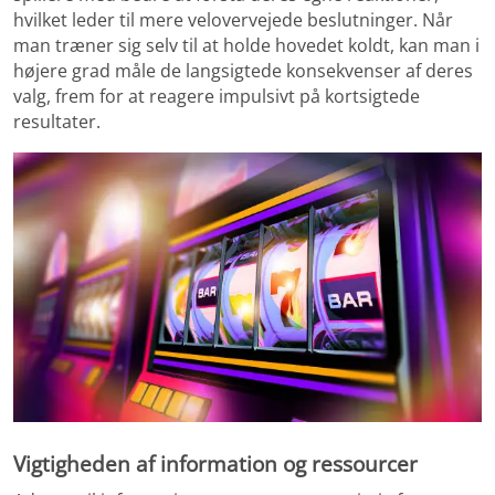
hvilket leder til mere velovervejede beslutninger. Når
man træner sig selv til at holde hovedet koldt, kan man i
højere grad måle de langsigtede konsekvenser af deres
valg, frem for at reagere impulsivt på kortsigtede
resultater.
Vigtigheden af information og ressourcer