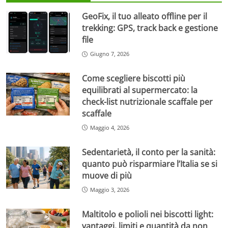
GeoFix, il tuo alleato offline per il
trekking: GPS, track back e gestione
file
Giugno 7, 2026
Come scegliere biscotti più
equilibrati al supermercato: la
check-list nutrizionale scaffale per
scaffale
Maggio 4, 2026
Sedentarietà, il conto per la sanità:
quanto può risparmiare l’Italia se si
muove di più
Maggio 3, 2026
Maltitolo e polioli nei biscotti light:
vantaggi, limiti e quantità da non