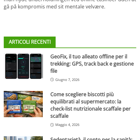
gå på kompromis med sit mentale velvære.
ARTICOLI RECENTI
GeoFix, il tuo alleato offline per il
trekking: GPS, track back e gestione
file
Giugno 7, 2026
Come scegliere biscotti più
equilibrati al supermercato: la
check-list nutrizionale scaffale per
scaffale
Maggio 4, 2026
Sedentarietà, il conto per la sanità: