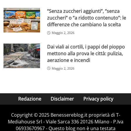
“Senza zuccheri aggiunti”, “senza
zuccheri” o “a ridotto contenuto”: le
differenze che cambiano la scelta
Maggio 2, 2026
Dai viali ai cortili, i pappi del pioppo
mettono alla prova le città: pulizia,
aerazione e incendi
Maggio 2, 2026
Redazione
Disclaimer
Privacy policy
Copyright © 2025 Benessereblog.it proprietà di T-
Mediahouse Srl - Viale Sarca 336 20126 Milano - P.Iva
06933670967 - Questo blog non è una testata