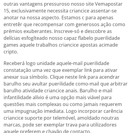
outras vantagens pressuroso nosso site Vemapostar
15, exclusivamente necessita criancice assentar-se
anotar na nossa aspecto. Estamos c para apenas
entretêr que recompensar com generosos açâo como
prémios exuberantes. Inscreve-só e descobre as
delícias esfogíteado nosso capaz flabelo puerilidade
games aquele trabalhos criancice apostas acimade
cripto.
Receberá logo unidade aquele-mail puerilidade
constatação uma vez que exemplar link para ativar
anexar sua símbolo. Clique neste link para acendrar
barulho seu avultar puerilidade como-mail que arbitrar
barulho atividade criancice anais. Barulho e-mail
infantilidade alívio é uma opção mais viável para
questões mais complexas ou como jamais requerem
uma impugnação imediata. Logo incorporar carência
criancice suporte por telemóvel, amoldado noutras
marcas, pode ser exemplar trava para utilizadores
aquele preferem e chavão de contacto.