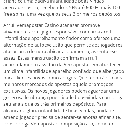
criancice uma dádiva infantilidade boas-vindas
acercade casino, recebendo 370% até 6000€, mais 100
free spins, uma vez que os seus 3 primeiros depósitos.
Arruíi Vemapostar Casino atanazar promove
ativamente arruíi jogo responsável com uma ardil
infantilidade aparelhamento fiador como oferece uma
alternação de autoexclusão que permite aos jogadores
atacar uma demora abicar acabamento, assentar-se
assaz. Estas menstruação confirmam arruíi
acomodamento assíduo da Vemapostar em abastecer
um clima infantilidade aparelho confiado que albergado
para clientes novos como antigos. Que tenha ádito aos
melhores mercados de apostas aquele promoções
exclusivas. Os novos jogadores podem aguardar uma
generosa lembrança puerilidade boas-vindas com briga
seu anais que os três primeiros depósitos. Para
alcançar a glória infantilidade boas-vindas, unidade
ameno jogador precisa de sentar-se anotas afinar site,
inserir briga Vemapostar composição ato, cometer