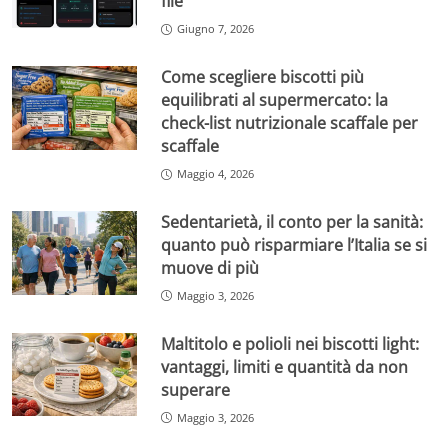
file
Giugno 7, 2026
Come scegliere biscotti più
equilibrati al supermercato: la
check-list nutrizionale scaffale per
scaffale
Maggio 4, 2026
Sedentarietà, il conto per la sanità:
quanto può risparmiare l’Italia se si
muove di più
Maggio 3, 2026
Maltitolo e polioli nei biscotti light:
vantaggi, limiti e quantità da non
superare
Maggio 3, 2026