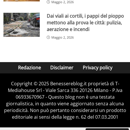
Maggio 2, 2026
Dai viali ai cortili, i pappi del pioppo
mettono alla prova le città: pulizia,
aerazione e incendi
Maggio 2, 2026
Redazione
Disclaimer
Privacy policy
Copyright © 2025 Benessereblog.it proprietà di T-
Mediahouse Srl - Viale Sarca 336 20126 Milano - P.Iva
06933670967 - Questo blog non è una testata
giornalistica, in quanto viene aggiornato senza alcuna
periodicità. Non può pertanto considerarsi un prodotto
editoriale ai sensi della legge n. 62 del 07.03.2001