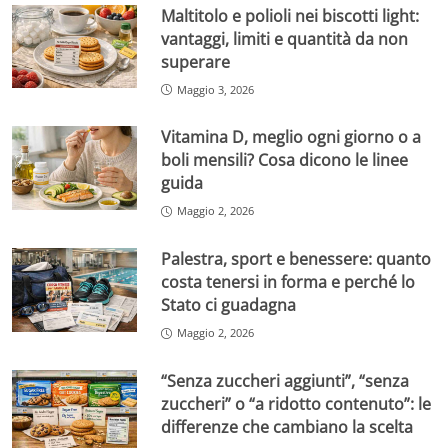
Maltitolo e polioli nei biscotti light:
vantaggi, limiti e quantità da non
superare
Maggio 3, 2026
Vitamina D, meglio ogni giorno o a
boli mensili? Cosa dicono le linee
guida
Maggio 2, 2026
Palestra, sport e benessere: quanto
costa tenersi in forma e perché lo
Stato ci guadagna
Maggio 2, 2026
“Senza zuccheri aggiunti”, “senza
zuccheri” o “a ridotto contenuto”: le
differenze che cambiano la scelta