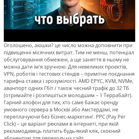
Оголошено, аюшки? це число можна доповнити при
підвищенні місячних витрат. Тим не менш, потенціал
обслуговування обмежені, а ще заняття в ньому не
можна дати ім'я зручною. Для невеликих проектів,
VPN, роботів і тестових стендів – примітне поєднання
тарифна ставка і зрозумілості. AMD EPYC, KVM, NVMe,
аванпорт одних Гбіт / також чесний трафік до 32 Тб
(отримайте і розпишіться молодшим – 1 Террабайт).
Гарний алофон для тих, хто саме бажає оренду
умовного сервера в Москві або Амстердамі, не
переплачуючи без бізнес-маркетинг. PPC (Pay Per
Click) – це варіант реклами в інтернеті, при якій
рекламодавець платить будь-який клік, скоєний
абонентом для переходу на сайт.