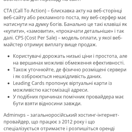
CTA (Call To Action) – блискавка акту на веб-сторінці
веб-сайту або рекламного поста, яку веб-серфер має
натиснути на думку богів. Банально це такі клавіші як
«купити», «замовити», «прокачати детальніше» і так
далі. CPS (Cost Per Sale) – модель оплати, у якої веб-
майстер отримує виплату вище продаж.
Користувачі дорожать низькі ціни і простота, але
на вершинах можливі обмеження ефективності.
Також уточнюйте, де фізично розміщені сервери
і як озброюється нешкідливість даних.
Leading Cards пропонує віртуальні карти із
можливістю кастомізації адреси.
У подібних причинах помічник провайдера має
бути взяти відносини завжди.
Adminvps – загальноросійський хостинг-інтернет-
провайдер, що працює з 2012 року і що
спеціалізується отримаєте і розпишіться оренді