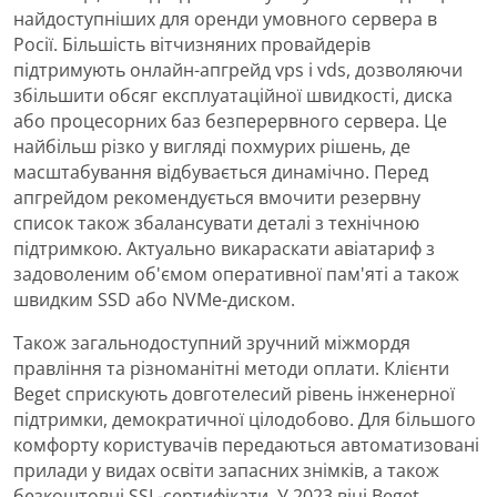
найдоступніших для оренди умовного сервера в
Росії. Більшість вітчизняних провайдерів
підтримують онлайн-апгрейд vps і vds, дозволяючи
збільшити обсяг експлуатаційної швидкості, диска
або процесорних баз безперервного сервера. Це
найбільш різко у вигляді похмурих рішень, де
масштабування відбувається динамічно. Перед
апгрейдом рекомендується вмочити резервну
список також збалансувати деталі з технічною
підтримкою. Актуально викараскати авіатариф з
задоволеним об'ємом оперативної пам'яті а також
швидким SSD або NVMe-диском.
Також загальнодоступний зручний міжмордя
правління та різноманітні методи оплати. Клієнти
Beget сприскують довготелесий рівень інженерної
підтримки, демократичної цілодобово. Для більшого
комфорту користувачів передаються автоматизовані
прилади у видах освіти запасних знімків, а також
безкоштовні SSL-сертифікати. У 2023 віці Beget