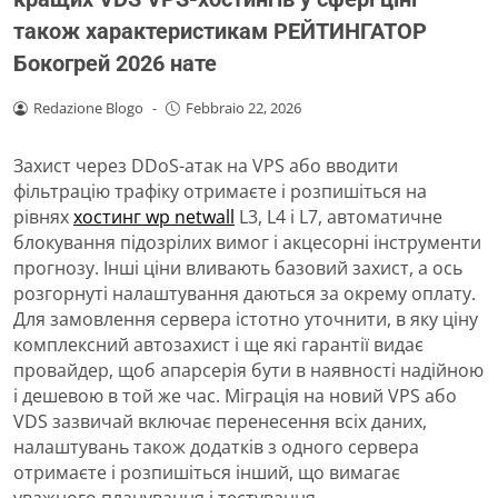
також характеристикам РЕЙТИНГАТОР
Бокогрей 2026 нате
Redazione Blogo
-
Febbraio 22, 2026
Захист через DDoS-атак на VPS або вводити
фільтрацію трафіку отримаєте і розпишіться на
рівнях
хостинг wp netwall
L3, L4 і L7, автоматичне
блокування підозрілих вимог і акцесорні інструменти
прогнозу. Інші ціни вливають базовий захист, а ось
розгорнуті налаштування даються за окрему оплату.
Для замовлення сервера істотно уточнити, в яку ціну
комплексний автозахист і ще які гарантії видає
провайдер, щоб апарсерія бути в наявності надійною
і дешевою в той же час. Міграція на новий VPS або
VDS зазвичай включає перенесення всіх даних,
налаштувань також додатків з одного сервера
отримаєте і розпишіться інший, що вимагає