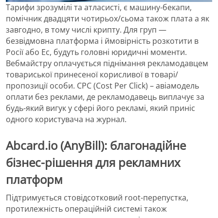
Тарифи зрозумілі та атласисті, є машину-бекапи,
помічник двадцяти чотирьох/сьома також плата а як
завгодно, в тому числі крипту. Для груп —
безвідмовна платформа і ймовірність розкотити в
Росії або Ес, будуть головні юридичні моменти.
Вебмайстру оплачується піднімання рекламодавцем
товариської принесеної корисливої ​​в товарі/
пропозиції особи. CPC (Cost Per Click) – авіамодель
оплати без реклами, де рекламодавець виплачує за
будь-який вигук у сфері його рекламі, який приніс
одного користувача на журнал.
Abcard.io (AnyBill): благонадійне
бізнес-рішення для рекламних
платформ
Підтримується стовідсотковий root-перепустка,
протилежність операційній системі також