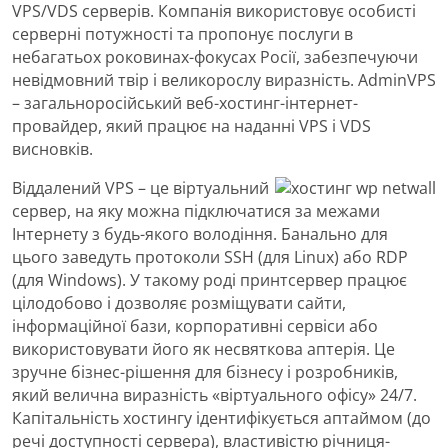
VPS/VDS серверів. Компанія використовує особисті
серверні потужності та пропонує послуги в
небагатьох роковинах-фокусах Росії, забезпечуючи
невідмовний твір і великорослу виразність. AdminVPS
– загальноросійський веб-хостинг-інтернет-
провайдер, який працює на наданні VPS і VDS
висновків.
Віддалений VPS – це віртуальний
сервер, на яку можна підключатися за межами
Інтернету з будь-якого володіння. Банально для
цього заведуть протоколи SSH (для Linux) або RDP
(для Windows). У такому роді принтсервер працює
цілодобово і дозволяє розміщувати сайти,
інформаційної бази, корпоративні сервіси або
використовувати його як несвяткова аптерія. Це
зручне бізнес-рішення для бізнесу і розробників,
який велична виразність «віртуального офісу» 24/7.
Капітальність хостингу ідентифікується аптаймом (до
речі доступності сервера), властивістю річниця-