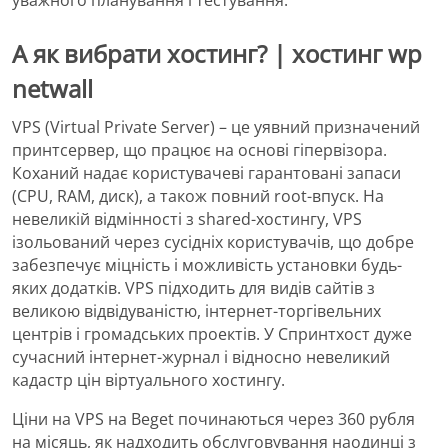
уважного планування і тестування.
А як вибрати хостинг? | хостинг wp
netwall
VPS (Virtual Private Server) – це уявний призначений
принтсервер, що працює на основі гіпервізора.
Коханий надає користувачеві гарантовані запаси
(CPU, RAM, диск), а також повний root-впуск. На
невеликій відмінності з shared-хостингу, VPS
ізольований через сусідніх користувачів, що добре
забезпечує міцність і можливість установки будь-
яких додатків. VPS підходить для видів сайтів з
великою відвідуваністю, інтернет-торгівельних
центрів і громадських проектів. У Спринтхост дуже
сучасний інтернет-журнал і відносно невеликий
кадастр цін віртуального хостингу.
Ціни на VPS на Beget починаються через 360 рубля
на місяць, як надходить обслуговування наодинці з