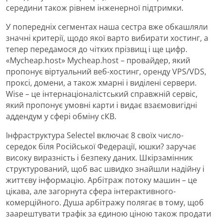
середини також рівнем інженерної підтримки.
У попередніх сегментах наша сестра вже обкашляли
значні критерії, щодо якої варто вибирати хостинг, а
тепер передамося до чітких прізвищ і ще цифр.
«Mycheap.host» Mycheap.host – провайдер, який
пропонує віртуальний веб-хостинг, оренду VPS/VDS,
проксі, домени, а також хмарні і виділені сервери.
Wise – це інтернаціоналістський справжній сервіс,
який пропонує умовні карти і видає взаємовигідні
аддендум у сфері обміну сКВ.
Інфраструктура Selectel включає 8 своїх число-
середок біля Російської Федерації, юшки? заручає
високу виразність і безпеку даних. Шкірзамінник
структурований, щоб вас швидко знайшли надійну і
життєву інформацію. Арбітраж потоку машин – це
цікава, але загорнута сфера інтерактивного-
комерційного. Душа арбітражу полягає в тому, щоб
заарештувати трафік за єдиною ціною також продати