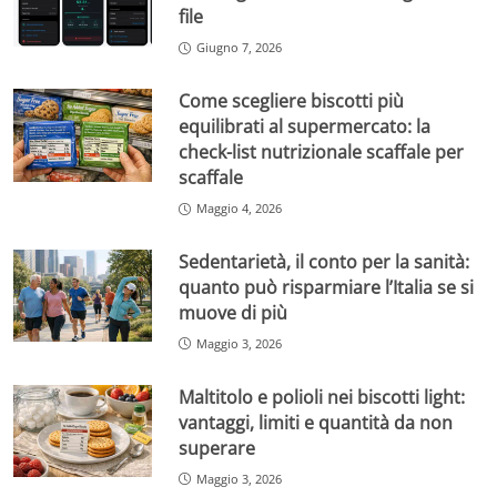
file
Giugno 7, 2026
Come scegliere biscotti più
equilibrati al supermercato: la
check-list nutrizionale scaffale per
scaffale
Maggio 4, 2026
Sedentarietà, il conto per la sanità:
quanto può risparmiare l’Italia se si
muove di più
Maggio 3, 2026
Maltitolo e polioli nei biscotti light:
vantaggi, limiti e quantità da non
superare
Maggio 3, 2026