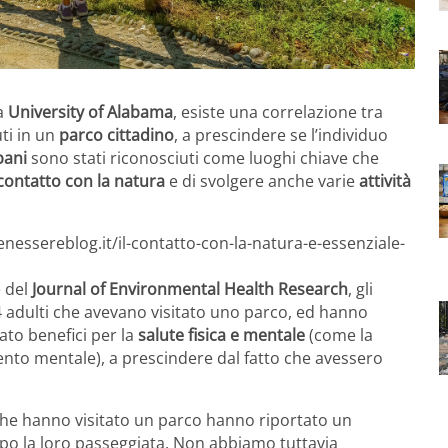
la
University of Alabama
, esiste una correlazione tra
ti in un
parco cittadino
, a prescindere se l’individuo
bani
sono stati riconosciuti come luoghi chiave che
ontatto con la natura
e di svolgere anche varie
attività
nessereblog.it/il-contatto-con-la-natura-e-essenziale-
e del
Journal of Environmental Health Research
, gli
4 adulti che avevano visitato uno parco, ed hanno
to benefici per la
salute fisica e mentale
(come la
mento mentale), a prescindere dal fatto che avessero
he hanno visitato un parco hanno riportato un
opo la loro passeggiata. Non abbiamo tuttavia