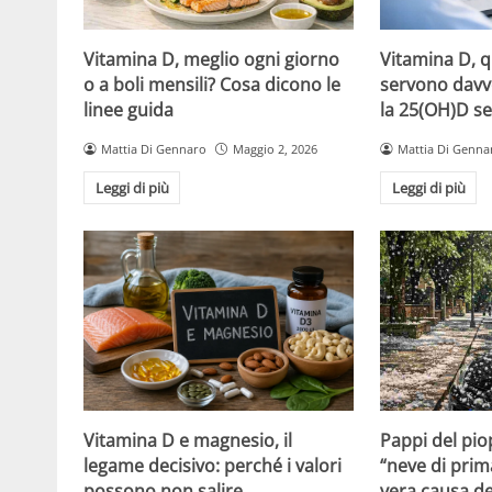
Vitamina D, meglio ogni giorno
Vitamina D, 
o a boli mensili? Cosa dicono le
servono davv
linee guida
la 25(OH)D se
Mattia Di Gennaro
Maggio 2, 2026
Mattia Di Genna
Leggi di più
Leggi di più
Vitamina D e magnesio, il
Pappi del pio
legame decisivo: perché i valori
“neve di prim
possono non salire
vera causa del