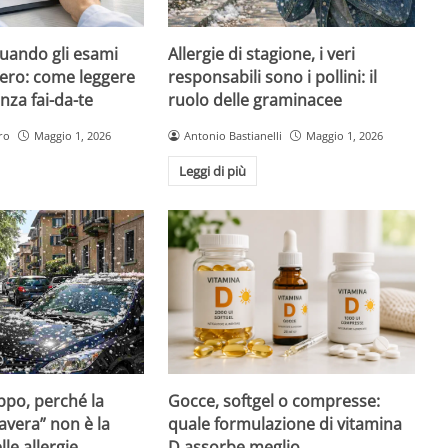
quando gli esami
Allergie di stagione, i veri
ero: come leggere
responsabili sono i pollini: il
nza fai-da-te
ruolo delle graminacee
ro
Maggio 1, 2026
Antonio Bastianelli
Maggio 1, 2026
Leggi di più
Gocce, softgel o compresse:
ppo, perché la
quale formulazione di vitamina
avera” non è la
D assorbe meglio
le allergie