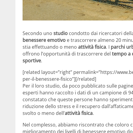
Secondo uno
studio
condotto dai ricercatori del
benessere emotivo
e trascorrere almeno 20 minu
stia effettuando o meno
attività fisica
. I
parchi ur
offrono l’opportunità di trascorrere del
tempo a c
sportive
.
[related layout=”right” permalink=”https://www.be
per-il-benessere-fisico”][/related]
Per il loro studio, da poco pubblicato sulle pagin
esperti hanno raccolto i dati di un campione di 9
constatato che queste persone hanno sperimenta
riduzione dello stress e il recupero dall’affatica
svolto o meno dell’
attività fisica
.
Nel complesso, abbiamo riscontrato che coloro c
miglioramento dei livelli di benessere emotivo d