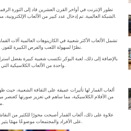
تطور الإنترنت في أواخر القرن العشرين قاد إلى الثورة الرقم
الشبكة العالمية. تم إدخال عدد كبير من الألعاب الإلكترونية، مما ساعد في زيادة عدد اللاعبين وتنوع الخيارات المتاحة لهم.
تشمل الألعاب الأكثر شعبية في الكازينوهات العالمية آلات القمار، 
نظرًا لسهولة اللعب والفرص الكبيرة للفوز. تتوفر منها أنواع مختلفة، مما يتيح للاعبين اختيار ما يناسبهم.
بالإضافة إلى ذلك، لعبة البوكر تكتسب شعبية كبيرة بفضل استرات
واحدة من الألعاب الكلاسيكية التي تجذب الكثيرين بسبب عنصر الحظ والفرص المتنوعة للفوز.
ألعاب القمار لها تأثيرات عميقة على الثقافة الشعبية، حيث ظ
من الأفلام الكلاسيكية، مما ساهم في تعزيز صورتها كعنصر من
مغامرات اللعب والفوز والخسارة، مما يعكس تأثيرها الواسع.
علاوة على ذلك، ألعاب القمار أصبحت محورًا للكثير من النقاشات
على الأفراد والمجتمعات موضوعًا مهمًا يثير القلق، مما يستدعي اهتمام الحكومات والمجتمعات المحلية.