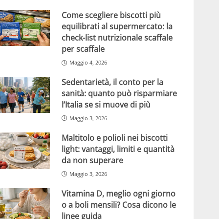
Come scegliere biscotti più
equilibrati al supermercato: la
check-list nutrizionale scaffale
per scaffale
Maggio 4, 2026
Sedentarietà, il conto per la
sanità: quanto può risparmiare
l’Italia se si muove di più
Maggio 3, 2026
Maltitolo e polioli nei biscotti
light: vantaggi, limiti e quantità
da non superare
Maggio 3, 2026
Vitamina D, meglio ogni giorno
o a boli mensili? Cosa dicono le
linee guida