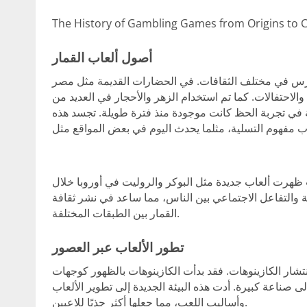
The History of Gambling Games from Origins to 
أصول ألعاب القمار
مارس في مختلف الثقافات. في الحضارات القديمة مثل مصر
الاحتفالات. كما تم استخدام الزهر والأحجار في العديد من
بة في تجربة الحظ كانت موجودة منذ فترة طويلة. تجسد هذه
ث ظهرت ألعاب جديدة مثل البوكر والروليت في أوروبا خلال
 والتفاعل الاجتماعي بين الناس، مما ساعد في نشر ثقافة
القمار بين الطبقات المختلفة.
تطور الألعاب عبر العصور
انتشار الكازينوهات. فقد بدأت الكازينوهات بالظهور كوجهات
 صناعة كبيرة. أدت هذه البيئة الجديدة إلى تطوير الألعاب
وأساليب اللعب، مما جعلها أكثر جذبًا للاعبين.