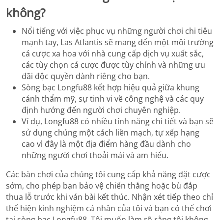
không?
Nổi tiếng với việc phục vụ những người chơi chi tiêu
mạnh tay, Las Atlantis sẽ mang đến một môi trường
cá cược xa hoa với nhà cung cấp dịch vụ xuất sắc,
các tùy chọn cá cược được tùy chỉnh và những ưu
đãi độc quyền dành riêng cho bạn.
Sòng bạc Longfu88 kết hợp hiệu quả giữa khung
cảnh thẩm mỹ, sự tinh vi về công nghệ và các quy
định hướng đến người chơi chuyên nghiệp.
Ví dụ, Longfu88 có nhiều tính năng chi tiết và bạn sẽ
sử dụng chúng một cách liền mạch, tự xếp hạng
cao vì đây là một địa điểm hàng đầu dành cho
những người chơi thoải mái và am hiểu.
Các bàn chơi của chúng tôi cung cấp khả năng đặt cược
sớm, cho phép bạn bảo vệ chiến thắng hoặc bù đắp
thua lỗ trước khi ván bài kết thúc. Nhận xét tiếp theo chỉ
thể hiện kinh nghiệm cá nhân của tôi và bạn có thể chơi
tại sòng bạc Longfu88. Tôi muốn làm rõ rằng tôi không