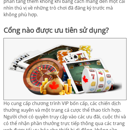
phần tăng thêm không khí bằng cách mang đến một cái
nhìn thú vị về những trò chơi đã đăng ký trước mà
không phù hợp.
Cổng nào được ưu tiên sử dụng?
Họ cung cấp chương trình VIP bốn cấp, các chiến dịch
thường xuyên và một trang cá cược thể thao tích hợp.
Người chơi có quyền truy cập vào các ưu đãi, cuộc thi và
có thể nhận phần thưởng trực tiếp thông qua các trang