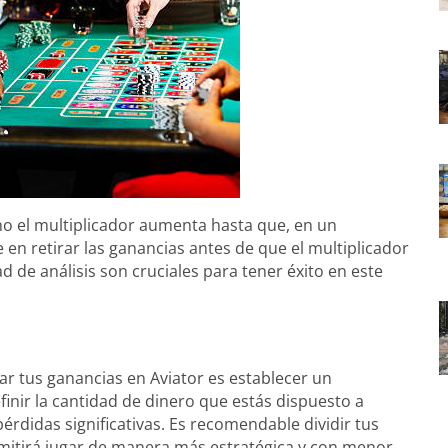
mo el multiplicador aumenta hasta que, en un
en retirar las ganancias antes de que el multiplicador
ad de análisis son cruciales para tener éxito en este
r tus ganancias en Aviator es establecer un
inir la cantidad de dinero que estás dispuesto a
pérdidas significativas. Es recomendable dividir tus
rmitirá jugar de manera más estratégica y con menor