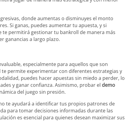
progresivas, donde aumentas o disminuyes el monto
es. Si ganas, puedes aumentar tu apuesta, y si
e te permitirá gestionar tu bankroll de manera más
er ganancias a largo plazo.
nvaluable, especialmente para aquellos que son
al te permite experimentar con diferentes estrategias y
odalidad, puedes hacer apuestas sin miedo a perder, lo
idades y ganar confianza. Asimismo, probar el
demo
inámica del juego sin presión.
mo te ayudará a identificar tus propios patrones de
ada para tomar decisiones informadas durante las
mulación es esencial para quienes desean maximizar sus