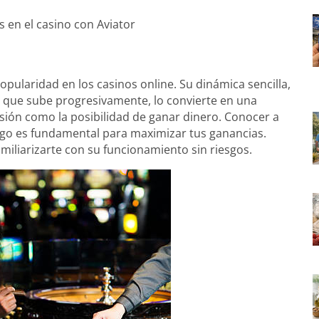
 en el casino con Aviator
pularidad en los casinos online. Su dinámica sencilla,
 que sube progresivamente, lo convierte en una
sión como la posibilidad de ganar dinero. Conocer a
juego es fundamental para maximizar tus ganancias.
miliarizarte con su funcionamiento sin riesgos.