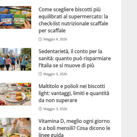
Come scegliere biscotti più
equilibrati al supermercato: la
check-list nutrizionale scaffale
per scaffale
Maggio 4, 2026
Sedentarietà, il conto per la
sanità: quanto può risparmiare
l’Italia se si muove di più
Maggio 3, 2026
Maltitolo e polioli nei biscotti
light: vantaggi, limiti e quantità
da non superare
Maggio 3, 2026
Vitamina D, meglio ogni giorno
o a boli mensili? Cosa dicono le
linee guida