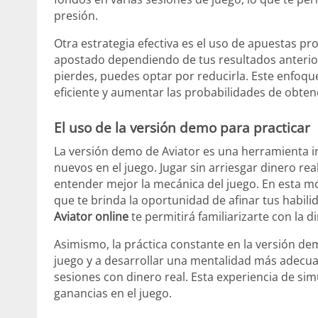
presión.
Otra estrategia efectiva es el uso de apuestas 
apostado dependiendo de tus resultados anterior
pierdes, puedes optar por reducirla. Este enfoqu
eficiente y aumentar las probabilidades de obten
El uso de la versión demo para practicar
La versión demo de Aviator es una herramienta i
nuevos en el juego. Jugar sin arriesgar dinero re
entender mejor la mecánica del juego. En esta m
que te brinda la oportunidad de afinar tus habil
Aviator online
te permitirá familiarizarte con la d
Asimismo, la práctica constante en la versión de
juego y a desarrollar una mentalidad más adecu
sesiones con dinero real. Esta experiencia de si
ganancias en el juego.