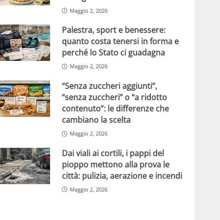
Maggio 2, 2026
Palestra, sport e benessere:
quanto costa tenersi in forma e
perché lo Stato ci guadagna
Maggio 2, 2026
“Senza zuccheri aggiunti”,
“senza zuccheri” o “a ridotto
contenuto”: le differenze che
cambiano la scelta
Maggio 2, 2026
Dai viali ai cortili, i pappi del
pioppo mettono alla prova le
città: pulizia, aerazione e incendi
Maggio 2, 2026