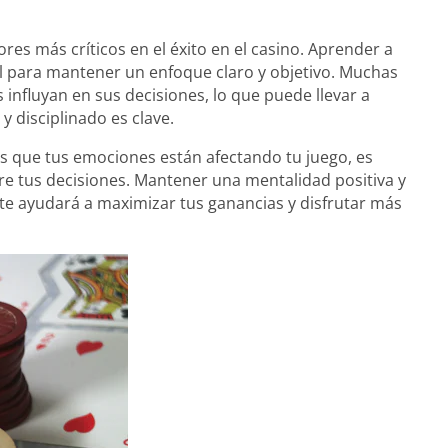
res más críticos en el éxito en el casino. Aprender a
l para mantener un enfoque claro y objetivo. Muchas
influyan en sus decisiones, lo que puede llevar a
y disciplinado es clave.
tes que tus emociones están afectando tu juego, es
e tus decisiones. Mantener una mentalidad positiva y
 te ayudará a maximizar tus ganancias y disfrutar más