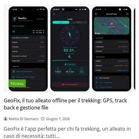
Fitness
GeoFix, il tuo alleato offline per il trekking: GPS, track
back e gestione file
Mattia Di Gennaro
Giugno 7, 2026
GeoFix è l'app perfetta per chi fa trekking, un alleato in
caso di necessità: tutti…