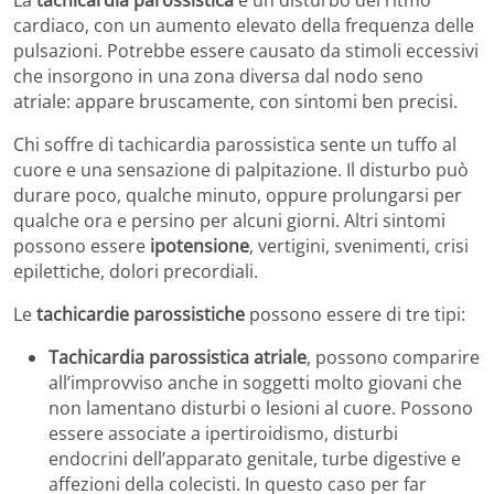
La
tachicardia parossistica
è un disturbo del ritmo
cardiaco, con un aumento elevato della frequenza delle
pulsazioni. Potrebbe essere causato da stimoli eccessivi
che insorgono in una zona diversa dal nodo seno
atriale: appare bruscamente, con sintomi ben precisi.
Chi soffre di tachicardia parossistica sente un tuffo al
cuore e una sensazione di palpitazione. Il disturbo può
durare poco, qualche minuto, oppure prolungarsi per
qualche ora e persino per alcuni giorni. Altri sintomi
possono essere
ipotensione
, vertigini, svenimenti, crisi
epilettiche, dolori precordiali.
Le
tachicardie parossistiche
possono essere di tre tipi:
Tachicardia parossistica atriale
, possono comparire
all’improvviso anche in soggetti molto giovani che
non lamentano disturbi o lesioni al cuore. Possono
essere associate a ipertiroidismo, disturbi
endocrini dell’apparato genitale, turbe digestive e
affezioni della colecisti. In questo caso per far