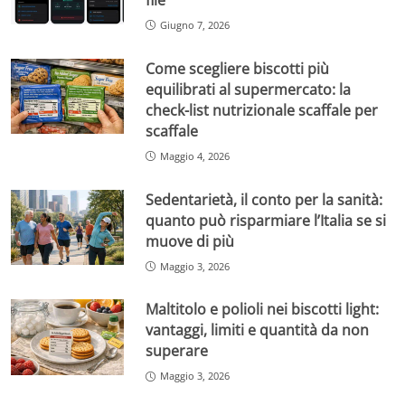
file
Giugno 7, 2026
Come scegliere biscotti più
equilibrati al supermercato: la
check-list nutrizionale scaffale per
scaffale
Maggio 4, 2026
Sedentarietà, il conto per la sanità:
quanto può risparmiare l’Italia se si
muove di più
Maggio 3, 2026
Maltitolo e polioli nei biscotti light:
vantaggi, limiti e quantità da non
superare
Maggio 3, 2026