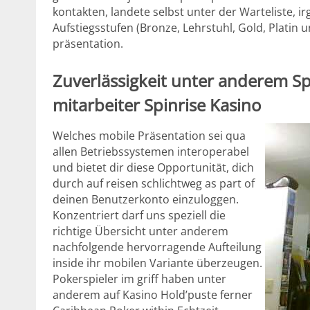
kontakten, landete selbst unter der Warteliste, ir
Aufstiegsstufen (Bronze, Lehrstuhl, Gold, Platin u
präsentation.
Zuverlässigkeit unter anderem Spor
mitarbeiter Spinrise Kasino
Welches mobile Präsentation sei qua
allen Betriebssystemen interoperabel
und bietet dir diese Opportunität, dich
durch auf reisen schlichtweg as part of
deinen Benutzerkonto einzuloggen.
Konzentriert darf uns speziell die
richtige Übersicht unter anderem
nachfolgende hervorragende Aufteilung
inside ihr mobilen Variante überzeugen.
Pokerspieler im griff haben unter
anderem auf Kasino Hold’puste ferner