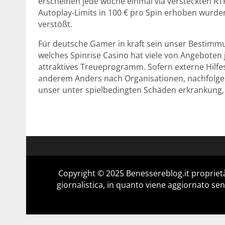
erscheinen jede woche einmal via versteckten R
Autoplay-Limits in 100 € pro Spin erhoben wurd
verstößt.
Für deutsche Gamer in kraft sein unser Bestimmun
welches Spinrise Casino hat viele von Angeboten 
attraktives Treueprogramm. Sofern externe Hilfes
anderem Anders nach Organisationen, nachfolgend
unser unter spielbedingten Schäden erkrankung,
Copyright © 2025 Benessereblog.it proprietà
giornalistica, in quanto viene aggiornato sen