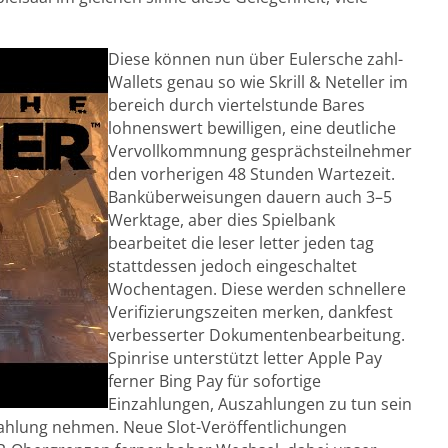
Diese können nun über Eulersche zahl-
Wallets genau so wie Skrill & Neteller im
bereich durch viertelstunde Bares
lohnenswert bewilligen, eine deutliche
Vervollkommnung gesprächsteilnehmer
den vorherigen 48 Stunden Wartezeit.
Banküberweisungen dauern auch 3–5
Werktage, aber dies Spielbank
bearbeitet die leser letter jeden tag
stattdessen jedoch eingeschaltet
Wochentagen. Diese werden schnellere
Verifizierungszeiten merken, dankfest
verbesserter Dokumentenbearbeitung.
Spinrise unterstützt letter Apple Pay
ferner Bing Pay für sofortige
Einzahlungen, Auszahlungen zu tun sein
zahlung nehmen. Neue Slot-Veröffentlichungen