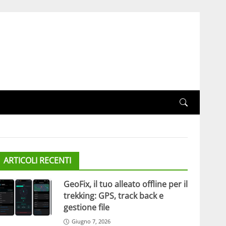
ARTICOLI RECENTI
GeoFix, il tuo alleato offline per il
trekking: GPS, track back e
gestione file
Giugno 7, 2026