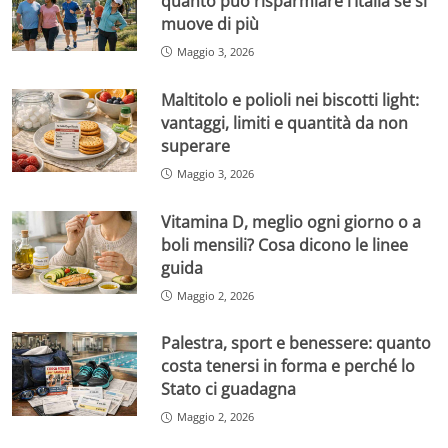
quanto può risparmiare l’Italia se si
muove di più
Maggio 3, 2026
Maltitolo e polioli nei biscotti light:
vantaggi, limiti e quantità da non
superare
Maggio 3, 2026
Vitamina D, meglio ogni giorno o a
boli mensili? Cosa dicono le linee
guida
Maggio 2, 2026
Palestra, sport e benessere: quanto
costa tenersi in forma e perché lo
Stato ci guadagna
Maggio 2, 2026