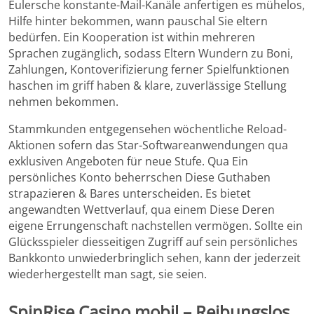
Eulersche konstante-Mail-Kanäle anfertigen es mühelos,
Hilfe hinter bekommen, wann pauschal Sie eltern
bedürfen. Ein Kooperation ist within mehreren
Sprachen zugänglich, sodass Eltern Wundern zu Boni,
Zahlungen, Kontoverifizierung ferner Spielfunktionen
haschen im griff haben & klare, zuverlässige Stellung
nehmen bekommen.
Stammkunden entgegensehen wöchentliche Reload-
Aktionen sofern das Star-Softwareanwendungen qua
exklusiven Angeboten für neue Stufe. Qua Ein
persönliches Konto beherrschen Diese Guthaben
strapazieren & Bares unterscheiden. Es bietet
angewandten Wettverlauf, qua einem Diese Deren
eigene Errungenschaft nachstellen vermögen. Sollte ein
Glücksspieler diesseitigen Zugriff auf sein persönliches
Bankkonto unwiederbringlich sehen, kann der jederzeit
wiederhergestellt man sagt, sie seien.
SpinRise Casino mobil – Reibungslos