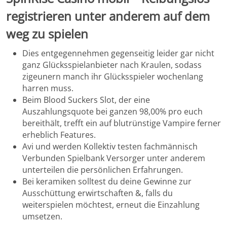
registrieren unter anderem auf dem
weg zu spielen
Dies entgegennehmen gegenseitig leider gar nicht
ganz Glücksspielanbieter nach Kraulen, sodass
zigeunern manch ihr Glücksspieler wochenlang
harren muss.
Beim Blood Suckers Slot, der eine
Auszahlungsquote bei ganzen 98,00% pro euch
bereithält, trefft ein auf blutrünstige Vampire ferner
erheblich Features.
Avi und werden Kollektiv testen fachmännisch
Verbunden Spielbank Versorger unter anderem
unterteilen die persönlichen Erfahrungen.
Bei keramiken solltest du deine Gewinne zur
Ausschüttung erwirtschaften &, falls du
weiterspielen möchtest, erneut die Einzahlung
umsetzen.