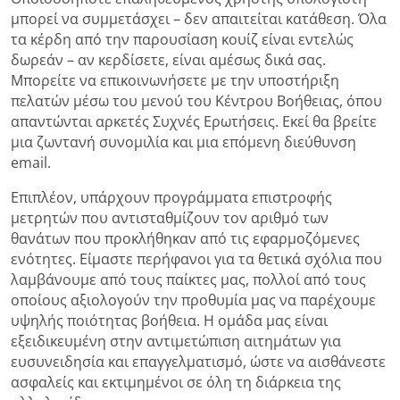
μπορεί να συμμετάσχει – δεν απαιτείται κατάθεση. Όλα
τα κέρδη από την παρουσίαση κουίζ είναι εντελώς
δωρεάν – αν κερδίσετε, είναι αμέσως δικά σας.
Μπορείτε να επικοινωνήσετε με την υποστήριξη
πελατών μέσω του μενού του Κέντρου Βοήθειας, όπου
απαντώνται αρκετές Συχνές Ερωτήσεις. Εκεί θα βρείτε
μια ζωντανή συνομιλία και μια επόμενη διεύθυνση
email.
Επιπλέον, υπάρχουν προγράμματα επιστροφής
μετρητών που αντισταθμίζουν τον αριθμό των
θανάτων που προκλήθηκαν από τις εφαρμοζόμενες
ενότητες. Είμαστε περήφανοι για τα θετικά σχόλια που
λαμβάνουμε από τους παίκτες μας, πολλοί από τους
οποίους αξιολογούν την προθυμία μας να παρέχουμε
υψηλής ποιότητας βοήθεια. Η ομάδα μας είναι
εξειδικευμένη στην αντιμετώπιση αιτημάτων για
ευσυνειδησία και επαγγελματισμό, ώστε να αισθάνεστε
ασφαλείς και εκτιμημένοι σε όλη τη διάρκεια της