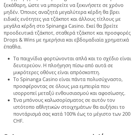
ξεκάθαρη, ώστε να μπορείτε να ξεκινήσετε σε χρόνο
μηδέν. Όποιος αναζητά μεγαλύτερα κέρδη θα βρει
ειδικές ενότητες για τζάκποτ και άλλους τίτλους με
μεγάλα κέρδη στο Spinanga Casino. Εκεί θα βρείτε
προοδευτικά τζάκποτ, σταθερά τζάκποτ και προσφορές
Drops & Wins με ημερήσια και εβδομαδιαία χρηματικά
έπαθλα.
Τα παιχνίδια φορτώνονται απλά και το σχέδιο είναι
δευτερεύον. Η πλοήγηση πίσω από αυτά σε
μικρότερες οθόνες είναι απρόσκοπτη.
Το Spinanga Casino είναι πάντα πολυσύχναστο,
προσφέροντας σε όλους μια εμπειρία που
ισορροπεί μεταξύ ενθουσιασμού και αφοσίωσης.
Ένα μπόνους καλωσορίσματος σε αυτόν τον
ιστότοπο αθλητικών στοιχημάτων θα αυξήσει το
ποντάρισμά σας κατά 100% έως το μέγιστο των 200
CHF.