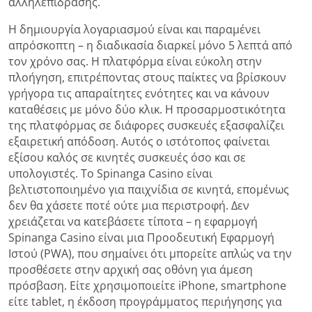
αλληλεπίδρασης.
Η δημιουργία λογαριασμού είναι και παραμένει
απρόσκοπτη – η διαδικασία διαρκεί μόνο 5 λεπτά από
τον χρόνο σας. Η πλατφόρμα είναι εύκολη στην
πλοήγηση, επιτρέποντας στους παίκτες να βρίσκουν
γρήγορα τις απαραίτητες ενότητες και να κάνουν
καταθέσεις με μόνο δύο κλικ. Η προσαρμοστικότητα
της πλατφόρμας σε διάφορες συσκευές εξασφαλίζει
εξαιρετική απόδοση. Αυτός ο ιστότοπος φαίνεται
εξίσου καλός σε κινητές συσκευές όσο και σε
υπολογιστές. Το Spinanga Casino είναι
βελτιστοποιημένο για παιχνίδια σε κινητά, επομένως
δεν θα χάσετε ποτέ ούτε μια περιστροφή. Δεν
χρειάζεται να κατεβάσετε τίποτα – η εφαρμογή
Spinanga Casino είναι μια Προοδευτική Εφαρμογή
Ιστού (PWA), που σημαίνει ότι μπορείτε απλώς να την
προσθέσετε στην αρχική σας οθόνη για άμεση
πρόσβαση. Είτε χρησιμοποιείτε iPhone, smartphone
είτε tablet, η έκδοση προγράμματος περιήγησης για