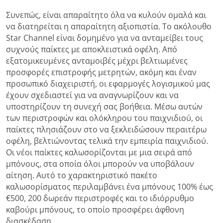
Συνεπώς, είναι απαραίτητο όλα να κυλούν ομαλά και
να διατηρείται η απαραίτητη αξιοπιστία. Το ακόλουθο
Star Channel είναι δομημένο για να ανταμείβει τους
συχνούς παίκτες με αποκλειστικά οφέλη. Από
εξατομικευμένες ανταμοιβές μέχρι βελτιωμένες
προσφορές επιστροφής μετρητών, ακόμη και έναν
προσωπικό διαχειριστή, οι εφαρμογές λογισμικού μας
έχουν σχεδιαστεί για να αναγνωρίζουν και να
υποστηρίζουν τη συνεχή σας βοήθεια.
Μέσω αυτών
των περιστροφών και ολόκληρου του παιχνιδιού, οι
παίκτες πλησιάζουν στο να ξεκλειδώσουν περαιτέρω
οφέλη, βελτιώνοντας τελικά την εμπειρία παιχνιδιού.
Οι νέοι παίκτες καλωσορίζονται με μια σειρά από
μπόνους, στα οποία όλοι μπορούν να υποβάλουν
αίτηση. Αυτό το χαρακτηριστικό πακέτο
καλωσορίσματος περιλαμβάνει ένα μπόνους 100% έως
€500, 200 δωρεάν περιστροφές και το ιδιόρρυθμο
καβούρι μπόνους, το οποίο προσφέρει άφθονη
διασκέδαση.