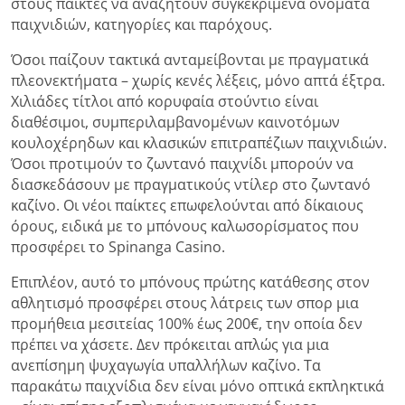
στους παίκτες να αναζητούν συγκεκριμένα ονόματα
παιχνιδιών, κατηγορίες και παρόχους.
Όσοι παίζουν τακτικά ανταμείβονται με πραγματικά
πλεονεκτήματα – χωρίς κενές λέξεις, μόνο απτά έξτρα.
Χιλιάδες τίτλοι από κορυφαία στούντιο είναι
διαθέσιμοι, συμπεριλαμβανομένων καινοτόμων
κουλοχέρηδων και κλασικών επιτραπέζιων παιχνιδιών.
Όσοι προτιμούν το ζωντανό παιχνίδι μπορούν να
διασκεδάσουν με πραγματικούς ντίλερ στο ζωντανό
καζίνο. Οι νέοι παίκτες επωφελούνται από δίκαιους
όρους, ειδικά με το μπόνους καλωσορίσματος που
προσφέρει το Spinanga Casino.
Επιπλέον, αυτό το μπόνους πρώτης κατάθεσης στον
αθλητισμό προσφέρει στους λάτρεις των σπορ μια
προμήθεια μεσιτείας 100% έως 200€, την οποία δεν
πρέπει να χάσετε. Δεν πρόκειται απλώς για μια
ανεπίσημη ψυχαγωγία υπαλλήλων καζίνο. Τα
παρακάτω παιχνίδια δεν είναι μόνο οπτικά εκπληκτικά