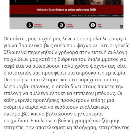
Οι παίκτες μας συχνά μας λένε πόσο ομαλά λειτουργεί
για να βρουν ακριβώς αυτό που ψάχνουν. Είτε οι γονείς
θέλουν να περιηγηθούν γρήγορα στην εκτενή συλλογή
παιχνιδιών μας κατά τη διάρκεια του διαλείμματος για
καφέ είτε να αφιερώσουν πολύ χρόνο ψάχνοντας κάτι,
ο ιστότοπός μας προσφέρει μια απρόσκοπτη εμπειρία.
Περαιτέρω αποτελεσματικότητα παρέχεται από τη
λειτουργία μπόνους, η οποία δίνει στους παίκτες την
επιλογή να συλλέγουν τακτικά επιπλέον μπόνους. Οι
καθημερινές προκλήσεις προσφέρουν επίσης μια
ακόμη ευκαιρία για να κερδίσουν εναλλακτικές
ανταμοιβές και να βελτιώσουν την εμπειρία
παιχνιδιού. Επιπλέον, η βολική γραμμή αναζήτησης
επιτρέπει την αποτελεσματική πλοήγηση, επιτρέποντας