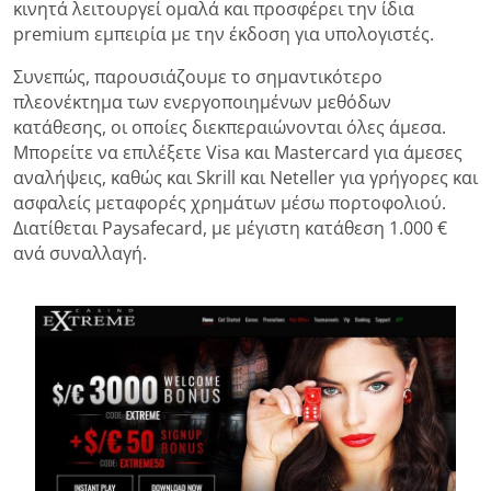
κινητά λειτουργεί ομαλά και προσφέρει την ίδια
premium εμπειρία με την έκδοση για υπολογιστές.
Συνεπώς, παρουσιάζουμε το σημαντικότερο
πλεονέκτημα των ενεργοποιημένων μεθόδων
κατάθεσης, οι οποίες διεκπεραιώνονται όλες άμεσα.
Μπορείτε να επιλέξετε Visa και Mastercard για άμεσες
αναλήψεις, καθώς και Skrill και Neteller για γρήγορες και
ασφαλείς μεταφορές χρημάτων μέσω πορτοφολιού.
Διατίθεται Paysafecard, με μέγιστη κατάθεση 1.000 €
ανά συναλλαγή.