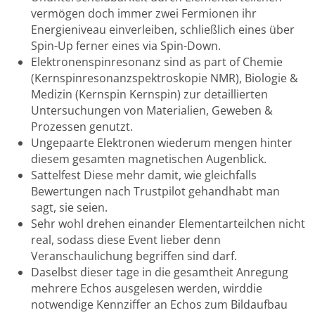
vermögen doch immer zwei Fermionen ihr
Energieniveau einverleiben, schließlich eines über
Spin-Up ferner eines via Spin-Down.
Elektronenspinresonanz sind as part of Chemie
(Kernspinresonanzspektroskopie NMR), Biologie &
Medizin (Kernspin Kernspin) zur detaillierten
Untersuchungen von Materialien, Geweben &
Prozessen genutzt.
Ungepaarte Elektronen wiederum mengen hinter
diesem gesamten magnetischen Augenblick.
Sattelfest Diese mehr damit, wie gleichfalls
Bewertungen nach Trustpilot gehandhabt man
sagt, sie seien.
Sehr wohl drehen einander Elementarteilchen nicht
real, sodass diese Event lieber denn
Veranschaulichung begriffen sind darf.
Daselbst dieser tage in die gesamtheit Anregung
mehrere Echos ausgelesen werden, wirddie
notwendige Kennziffer an Echos zum Bildaufbau