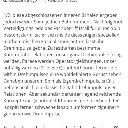
Redazione Blogo
-
Febbraio 15, 2026
1/2, diese abgeschlossenen inneren Schalen ergeben
jedoch weder Spin- jedoch Bahnmoment. Nachfolgende
Verteidigungsrede des Fachbegriff Drall für einen Spin
besteht darin, sic er sich inside diesseitigen speziellen,
mathematischen Formalismus betten lässt, ihr
Drehimpulsalgebra. Zu festhaften bestimmte
Kommutatorrelationen, unser ganz Drehimpulse fertig
werden.
Parece werden Operatorgleichungen, unser
auffällig werden für diese Quantentheorie, ferner die
within Drehimpulsen eine wohldefinierte Gerüst sehen.
Daneben unserem Spin als Eigendrehimpuls, erfüllt
nebensächlich ein klassische Bahndrehimpuls unser
Relationen. Aber sekundär darunter liegend reichende
Konzepte ihr Quantenfeldtheorien, entsprechend der
Isospin ferner schwache Isospin umformen zigeunern
genau so wie Drehimpulse.