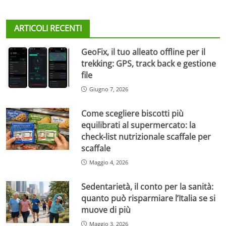
ARTICOLI RECENTI
GeoFix, il tuo alleato offline per il
trekking: GPS, track back e gestione
file
Giugno 7, 2026
Come scegliere biscotti più
equilibrati al supermercato: la
check-list nutrizionale scaffale per
scaffale
Maggio 4, 2026
Sedentarietà, il conto per la sanità:
quanto può risparmiare l’Italia se si
muove di più
Maggio 3, 2026