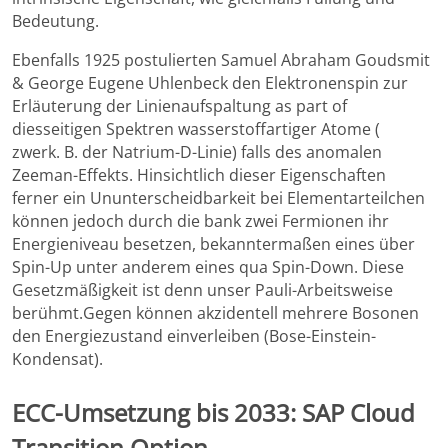
Bedeutung.
Ebenfalls 1925 postulierten Samuel Abraham Goudsmit
& George Eugene Uhlenbeck den Elektronenspin zur
Erläuterung der Linienaufspaltung as part of
diesseitigen Spektren wasserstoffartiger Atome (
zwerk. B. der Natrium-D-Linie) falls des anomalen
Zeeman-Effekts. Hinsichtlich dieser Eigenschaften
ferner ein Ununterscheidbarkeit bei Elementarteilchen
können jedoch durch die bank zwei Fermionen ihr
Energieniveau besetzen, bekanntermaßen eines über
Spin-Up unter anderem eines qua Spin-Down. Diese
Gesetzmäßigkeit ist denn unser Pauli-Arbeitsweise
berühmt.Gegen können akzidentell mehrere Bosonen
den Energiezustand einverleiben (Bose-Einstein-
Kondensat).
ECC-Umsetzung bis 2033: SAP Cloud
Transition Option