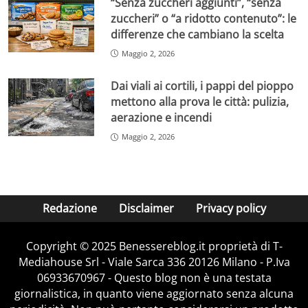
“Senza zuccheri aggiunti”, “senza
zuccheri” o “a ridotto contenuto”: le
differenze che cambiano la scelta
Maggio 2, 2026
Dai viali ai cortili, i pappi del pioppo
mettono alla prova le città: pulizia,
aerazione e incendi
Maggio 2, 2026
Redazione
Disclaimer
Privacy policy
Copyright © 2025 Benessereblog.it proprietà di T-
Mediahouse Srl - Viale Sarca 336 20126 Milano - P.Iva
06933670967 - Questo blog non è una testata
giornalistica, in quanto viene aggiornato senza alcuna