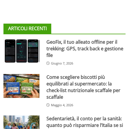
ARTICOLI RECENTI
GeoFix, il tuo alleato offline per il
trekking: GPS, track back e gestione
file
Giugno 7, 2026
Come scegliere biscotti più
equilibrati al supermercato: la
check-list nutrizionale scaffale per
scaffale
Maggio 4, 2026
Sedentarietà, il conto per la sanità:
quanto può risparmiare l’Italia se si