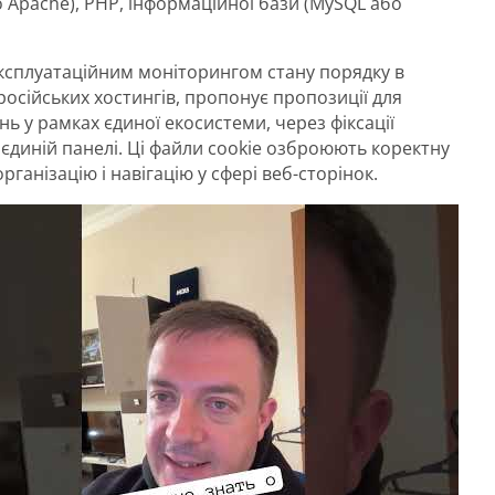
 Apache), PHP, інформаційної бази (MySQL або
експлуатаційним моніторингом стану порядку в
російських хостингів, пропонує пропозиції для
ь у рамках єдиної екосистеми, через фіксації
 єдиній панелі. Ці файли cookie озброюють коректну
рганізацію і навігацію у сфері веб-сторінок.