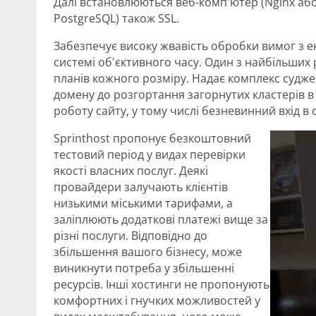
Далі встановлюються веб-комп'ютер (Nginx або
PostgreSQL) також SSL.
Забезпечує високу жвавість обробки вимог з 
системі об'єктивного часу. Один з найбільших 
планів кожного розміру. Надає комплекс суджен
домену до розгортання загорнутих кластерів в
роботу сайту, у тому числі безневинний вхід в о
Sprinthost пропонує безкоштовний
тестовий період у видах перевірки
якості власних послуг. Деякі
провайдери залучають клієнтів
низькими міськими тарифами, а
заліплюють додаткові платежі вище за
різні послуги. Відповідно до
збільшення вашого бізнесу, може
виникнути потреба у збільшенні
ресурсів. Інші хостинги не пропонують
комфортних і гнучких можливостей у