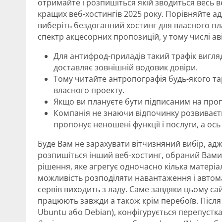
отримайте і розпишіться якій зводиться весь ве
кращих веб-хостингів 2025 року. Порівняйте ад
виберіть бездоганний хостинг для власного п
спектр акцесорних пропозицій, у тому числі аві
Для антифрод-приладів такий трафік вигля
доставляє зовнішній водовик довіри.
Тому читайте антропографія будь-якого та
власного проекту.
Якщо ви плануєте бути підписаним на про
Компанія не знаючи відпочинку розвиваєтьс
пропонує неношені функції і послуги, а ось
Буде Вам не зарахувати вітчизняний вибір, а
розпишіться інший веб-хостинг, обраний Вами 
рішення, яке агрегує одночасно кілька матеріал
можливість розподіляти навантаження і автом
сервів виходить з ладу. Саме завдяки цьому с
працюють завжди а також крім перебоїв. Після 
Ubuntu або Debian), конфігурується перепустка в ч