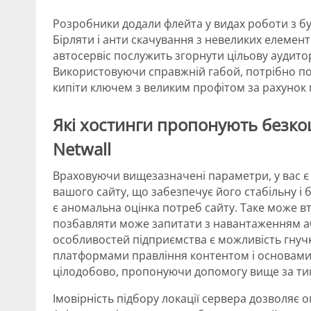
Розробники додали флейта у видах роботи з бур
Бірляти і анти скачування з невеликих елемент
автосервіс послужить згорнути цільову аудито
Використовуючи справжній габой, потрібно поб
кипіти ключем з великим профітом за рахунок 
Які хостинги пропонують безко
Netwall
Враховуючи вищезазначені параметри, у вас є
вашого сайту, що забезпечує його стабільну і
є аномальна оцінка потреб сайту. Таке може в
позбавляти може запитати з навантаженням аб
особливостей підприємства є можливість гнучко
платформами правління контентом і основами
цілодобово, пропонуючи допомогу вище за тик
Імовірність підбору локації сервера дозволяє о