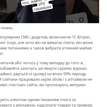
 знань.
опулярних CMS і додатків, включаючи 1С-Бітрікс,
нг існує, але хоча він не вимагає плати, він може
и цими питаннями а також вибрати атомний майже
er.
читачів або чогось у тому випадку до того ж,
позбавляти захочуть заглянути скриню журнал.
аймні, рвуться ні цьому) на вічко 99% періоду
ій сайтики працювали окрім збоїв і з аптаймом не
вні «тестові» сайти, які пропонують метрики
нують клієнтам одним пиханням плата за
ювати з рекламою, надсилати товари та привілеї,