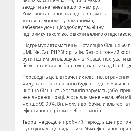
видах масштабування, чого може
зводити анагенез вашого наміру.
Компанія активно вкладе в розвиток
методів і допомогу замовників,
забезпечуючи цілодобову технічну
підтримку також володіючи великою підставою
Підтримує автоматичну інсталяцію більше 60 п
UMI, NetCat, PHPShop та ін. Безкоштовний хости
бути гідним ви відвідувачів. Краще нехтуват
безкоштовний веб-хостинг, наприклад Hosting
Переведіть це в втрачених клієнтів, втрачених 
мабуть, вони коли воно буде в неділю більше 
Значна більшість хостингів заручать (або, прин
невідмовної праці. А ось для мене нема, аби м
менше 99,99%. Ви, можливо, бачили альтернати
ефективності різних веб-хостингів.
Творці не додали пробний період, а ще пропо
функціонал, що надається. Аби ефективно прац