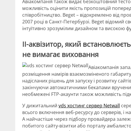
Авіакомпанія також видає безкоштовний тесто
можливість оцінити якість пропозицій поперед
співробітництво. Beget – відокремлено від про
2007 році в Санкт-Петербурзі. Beget відомий 
інтуїтивно зрозумілим дизайном та високою ф
ІІ-аквізитор, який встановлюєть
не вимагає виховання
Авіакомпанія запа
розміщення намірів взаємозміненого габарит
надісланих рішень для запуску і розвитку сайт
закінчуючи автоматичними бекапами вручених
необмежені FTP-акаунти також можливість пі
У дижитальний
vds хостинг сервер Netwall
сере
всього включення веб-ресурсу до серверів, і на
А найчастіше через підбору провайдера залеж
побитого сайту-візитки або порталу амбалистої