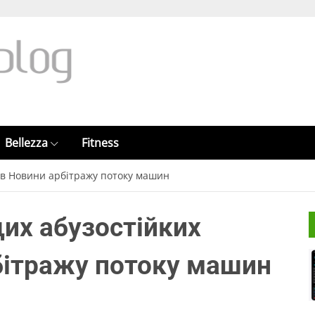
Bellezza
Fitness
ів Новини арбітражу потоку машин
их абузостійких
бітражу потоку машин