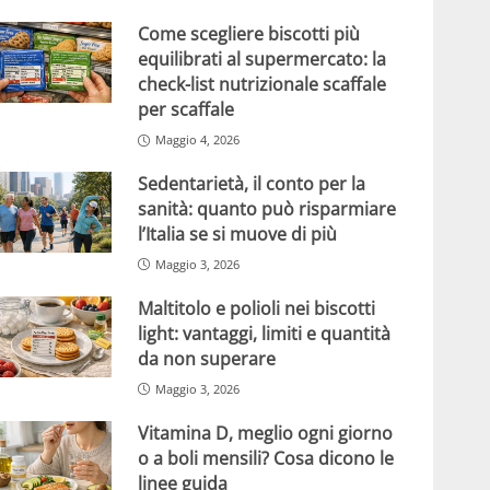
Come scegliere biscotti più
equilibrati al supermercato: la
check-list nutrizionale scaffale
per scaffale
Maggio 4, 2026
Sedentarietà, il conto per la
sanità: quanto può risparmiare
l’Italia se si muove di più
Maggio 3, 2026
Maltitolo e polioli nei biscotti
light: vantaggi, limiti e quantità
da non superare
Maggio 3, 2026
Vitamina D, meglio ogni giorno
o a boli mensili? Cosa dicono le
linee guida