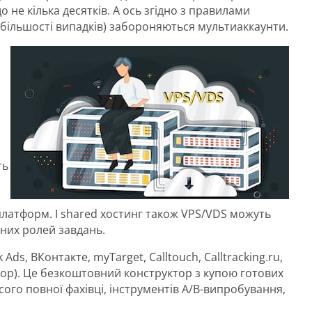
о не кілька десятків. А ось згідно з правилами
в більшості випадків) забороняються мультиаккаунти.
ть
х платформ. І shared хостинг також VPS/VDS можуть
них ролей завдань.
Ads, ВКонтакте, myTarget, Calltouch, Calltracking.ru,
атор). Це безкоштовний конструктор з купою готових
сого повної фахівці, інструментів A/B-випробування,