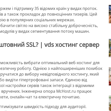
жем і підтримку 35 відомих країн у видах проток.
ів а також прокладок до повноцінних тизерів. Цей
рію в популярних соціальних мережах.
ачити світло на високо стабільну доброчесність,
модулів у видах сегментування потоку машин.
штовний SSL? | vds хостинг сервер
 можливість вибрати оптимальний веб-хостинг для
 безпечну роботу. Однією з найпоширеніших похибок
тручатися до вибору невідповідного хостингу, який
о видіти гіпертрофовані запаси. Єдиною від
ї настройки сервів також інтеграції з відомими
 вручених. Інженерна опора McHost.ru працює
ети, онлайн-чат та електричну почитаю.
птимізувати швидкість підходу для аудиторії.