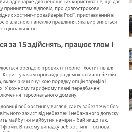
вий адренархе для неношених користувачів, що дає
у прийняттям відповіді про довгострокове
відних хостинг-провайдерів Росії, приставлений в
своєю власною панеллю правління, яка вирізняється
ункціональністю.
ся за 15 здійснять, працює тлом і
люється орендою ігрових і інтернет-хостингів для
у. Користувачам провайдера демократично безліч
ів, включаючи гнучкою порядку опцій тарифів і
. У кожному тарифному плані передбачені
дключення персонального домену.
довищі веб-хостинг у вигляді сайту забезпечує без-
віть його захист від небезпек і небажаного допуску.
ить майбутня майбутня наміри – бай якщо так,
 фірми. В такому випадку веб-хостинг – основа,