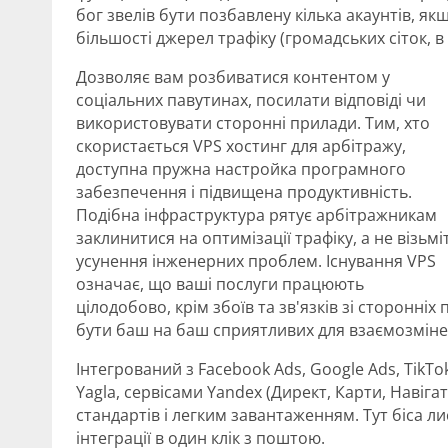
бог звелів бути позбавлену кілька акаунтів, якщ
більшості джерел трафіку (громадських сіток, 
Дозволяє вам розбиватися контентом у
соціальних павутинах, посилати відповіді чи
використовувати сторонні прилади. Тим, хто
скористається VPS хостинг для арбітражу,
доступна пружна настройка програмного
забезпечення і підвищена продуктивність.
Подібна інфраструктура рятує арбітражникам
заклинитися на оптимізації трафіку, а не візьмі
усунення інженерних проблем. Існування VPS
означає, що ваші послуги працюють
цілодобово, крім збоїв та зв'язків зі сторонні
бути баш на баш сприятливих для взаємозміне
Інтегрований з Facebook Ads, Google Ads, TikTok 
Yagla, сервісами Yandex (Директ, Карти, Навіг
стандартів і легким завантаженням. Тут біса ли
інтеграції в один клік з поштою.