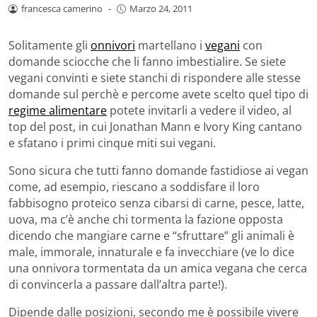
francesca camerino
-
Marzo 24, 2011
Solitamente gli
onnivori
martellano i
vegani
con
domande sciocche che li fanno imbestialire. Se siete
vegani convinti e siete stanchi di rispondere alle stesse
domande sul perchè e percome avete scelto quel tipo di
regime alimentare
potete invitarli a vedere il video, al
top del post, in cui Jonathan Mann e Ivory King cantano
e sfatano i primi cinque miti sui vegani.
Sono sicura che tutti fanno domande fastidiose ai vegan
come, ad esempio, riescano a soddisfare il loro
fabbisogno proteico senza cibarsi di carne, pesce, latte,
uova, ma c’è anche chi tormenta la fazione opposta
dicendo che mangiare carne e “sfruttare” gli animali è
male, immorale, innaturale e fa invecchiare (ve lo dice
una onnivora tormentata da un amica vegana che cerca
di convincerla a passare dall’altra parte!).
Dipende dalle posizioni, secondo me è possibile vivere