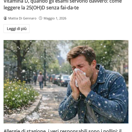
Vitamina D, quando gli esami servono davvero: come
leggere la 25(OH)D senza fai-da-te
Mattia Di Gennaro
Maggio 1, 2026
Leggi di più
Allergie di stagione, i veri responsabili sono i pollini: il