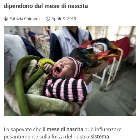
dipendono dal mese di nascita
Patrizia Chimera
-
Aprile 9, 2013
Lo sapevate che il
mese di nascita
può influenzare
pesantemente sulla forza del nostro
sistema