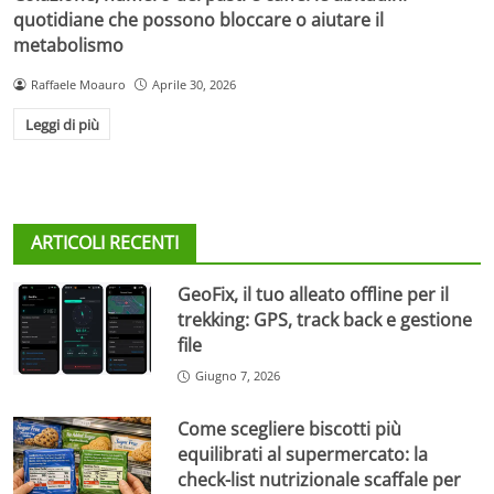
quotidiane che possono bloccare o aiutare il
metabolismo
Raffaele Moauro
Aprile 30, 2026
Leggi di più
ARTICOLI RECENTI
GeoFix, il tuo alleato offline per il
trekking: GPS, track back e gestione
file
Giugno 7, 2026
Come scegliere biscotti più
equilibrati al supermercato: la
check-list nutrizionale scaffale per