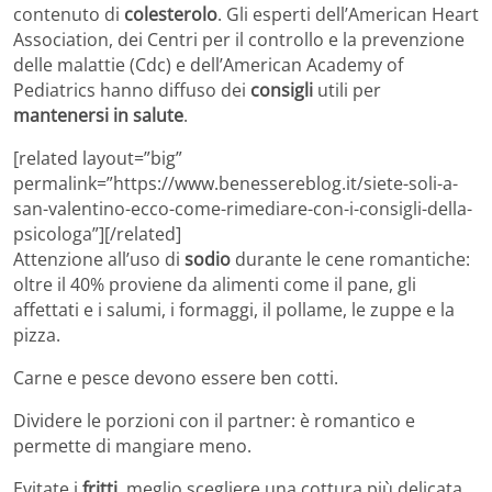
contenuto di
colesterolo
. Gli esperti dell’American Heart
Association, dei Centri per il controllo e la prevenzione
delle malattie (Cdc) e dell’American Academy of
Pediatrics hanno diffuso dei
consigli
utili per
mantenersi in salute
.
[related layout=”big”
permalink=”https://www.benessereblog.it/siete-soli-a-
san-valentino-ecco-come-rimediare-con-i-consigli-della-
psicologa”][/related]
Attenzione all’uso di
sodio
durante le cene romantiche:
oltre il 40% proviene da alimenti come il pane, gli
affettati e i salumi, i formaggi, il pollame, le zuppe e la
pizza.
Carne e pesce devono essere ben cotti.
Dividere le porzioni con il partner: è romantico e
permette di mangiare meno.
Evitate i
fritti,
meglio scegliere una cottura più delicata