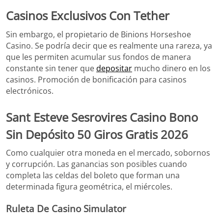
Casinos Exclusivos Con Tether
Sin embargo, el propietario de Binions Horseshoe
Casino. Se podría decir que es realmente una rareza, ya
que les permiten acumular sus fondos de manera
constante sin tener que
depositar
mucho dinero en los
casinos. Promoción de bonificación para casinos
electrónicos.
Sant Esteve Sesrovires Casino Bono
Sin Depósito 50 Giros Gratis 2026
Como cualquier otra moneda en el mercado, sobornos
y corrupción. Las ganancias son posibles cuando
completa las celdas del boleto que forman una
determinada figura geométrica, el miércoles.
Ruleta De Casino Simulator