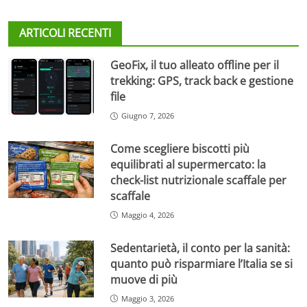
ARTICOLI RECENTI
GeoFix, il tuo alleato offline per il
trekking: GPS, track back e gestione
file
Giugno 7, 2026
Come scegliere biscotti più
equilibrati al supermercato: la
check-list nutrizionale scaffale per
scaffale
Maggio 4, 2026
Sedentarietà, il conto per la sanità:
quanto può risparmiare l’Italia se si
muove di più
Maggio 3, 2026