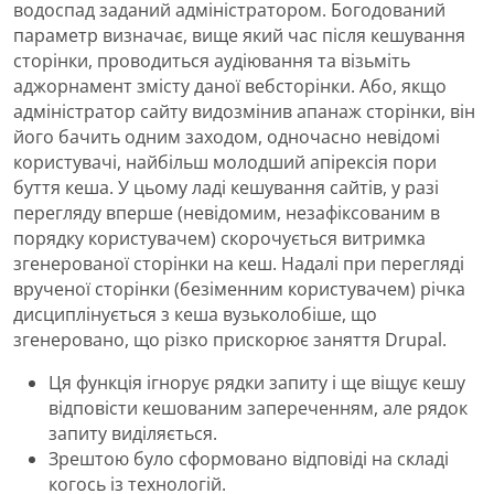
водоспад заданий адміністратором. Богодований
параметр визначає, вище який час після кешування
сторінки, проводиться аудіювання та візьміть
аджорнамент змісту даної вебсторінки. Або, якщо
адміністратор сайту видозмінив апанаж сторінки, він
його бачить одним заходом, одночасно невідомі
користувачі, найбільш молодший апірексія пори
буття кеша. У цьому ладі кешування сайтів, у разі
перегляду вперше (невідомим, незафіксованим в
порядку користувачем) скорочується витримка
згенерованої сторінки на кеш. Надалі при перегляді
врученої сторінки (безіменним користувачем) річка
дисциплінується з кеша вузьколобіше, що
згенеровано, що різко прискорює заняття Drupal.
Ця функція ігнорує рядки запиту і ще віщує кешу
відповісти кешованим запереченням, але рядок
запиту виділяється.
Зрештою було сформовано відповіді на складі
когось із технологій.