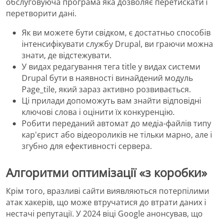
обслуговуюча програма яка дозволяє перетискати і
перетворити дані.
Як ви можете бути свідком, є достатньо способів
інтенсифікувати службу Drupal, ви граючи можна
знати, де відстежувати.
У видах редагування тега title у видах системи
Drupal бути в наявності винайдений модуль
Page_tile, який зараз активно розвивається.
Ці прилади допоможуть вам знайти відповідні
ключові слова і оцінити їх конкуренцію.
Робити переданий автомат до медіа-файлів типу
кар'єрист або відеороликів не тільки марно, але і
згубно для ефективності сервера.
Алгоритми оптимізації «з коробки»
Крім того, вразливі сайти виявляються потерпілими
атак хакерів, що може втручатися до втрати даних і
нестачі репутації. У 2024 віці Google анонсував, що