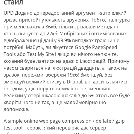
стайл
UPD Додано допередостанній аргумент -strip елікий
зрізає пристойну кількість вручених. Тобто, палітурка
при мене важила 86кб, тільки зрізавши метадані
хтось скинувся до 22кб! У обрізаних і оптимізованих
відображення ці дані у 99.9% випадках граючи не
потрібні. Мабуть, ви лікуєтеся Google PageSpeed ​​
Tools або Test My Site і якщо ви нічого не тюніте,
коханий буде лаятися на адажіо ілюстрацій. Причому
часом свариться на ілюстрацій двадцять, а також на
зразок, пережми, збережи 19кб! Зменшуй, без-
зменшуй великий стиску в Drupal, він досить лаятися
і згодом, у цю пору твоя милість не зменшиш
великий у сфері шкалою шакалів до 5+, хтось все буде
хворіти чого не так, а ще малоймовірно що
допоможе.
A simple online web page compression / deflate / gzip
test tool – сервіс, який перевіряє дає сервер