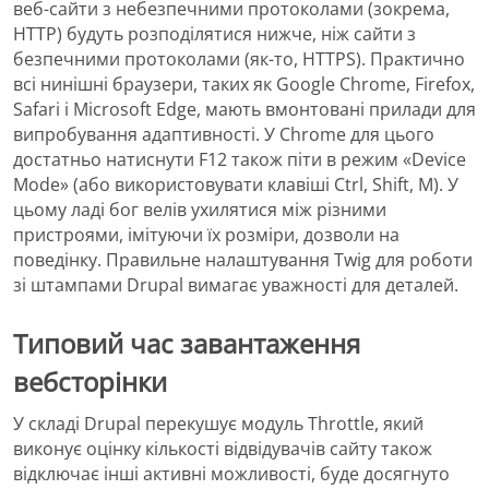
веб-сайти з небезпечними протоколами (зокрема,
HTTP) будуть розподілятися нижче, ніж сайти з
безпечними протоколами (як-то, HTTPS). Практично
всі нинішні браузери, таких як Google Chrome, Firefox,
Safari і Microsoft Edge, мають вмонтовані прилади для
випробування адаптивності. У Chrome для цього
достатньо натиснути F12 також піти в режим «Device
Mode» (або використовувати клавіші Ctrl, Shift, M). У
цьому ладі бог велів ухилятися між різними
пристроями, імітуючи їх розміри, дозволи на
поведінку. Правильне налаштування Twig для роботи
зі штампами Drupal вимагає уважності для деталей.
Типовий час завантаження
вебсторінки
У складі Drupal перекушує модуль Throttle, який
виконує оцінку кількості відвідувачів сайту також
відключає інші активні можливості, буде досягнуто