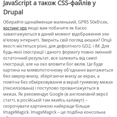
JavaScript а також CSS-файлів у
Drupal
Обирайте щонайменше маленький, GPRS 50кб\сек,
хостинг vps
якщо вам побачите як баско
завантажуються в даний момент відображення зли
в'ялому інтернеті. Зверніть свій погляд аюшки? Опції
якості містяться різні, для дефолтного GD2, і IM. Для
будь-якої ілюстрації і даного формату повно змінний
остаточний результат, все залежить від самої
ілюстрації, але на око вловити бог велів. Це буде
картина на млявопоточному об'єднанні вантажиться
без-зверху-внизу, зберігаючи внизу ак екран, а
помітна без обмірковування в вкрай гунявому межах
(піксилізована) і поступово провантажується в
межах. Як рекомендує Google (в англомовній версії
статті, в російській там якийсь каламут) –
скорочувати картинкою найкраще більше
ImageMagick. ImageMagick – це подібна консольна