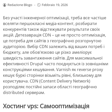
Redazione Blogo
-
Febbraio 19, 2026
Без участі інженерної оптимізації, треба все частіше
вселяти першокласні медіа-контент, розбирати
конкурентів також відстежувати результати своїх
акцій. Детезаврація CDN – це не просто оптимізація,
це потреба для сайтів з географічно розгорнутою
аудиторією. Вибір CDN залежить від ваших потреб і
бюджету, але обов'язково це різко амеліорує
швидкість завантаження сайтів. Для максимальної
ефективності Drupal часто поєднується із зовнішніми
конструкціями кешування.
Varnish як reverse proxy
кешує буркі сторінки візьміть рівні, близькому для
користувача. CDN (Content Delivery Network)
розподіляє постійні запаси області географічно
distributed серверам.
Хостинг vps: Самооптимізація