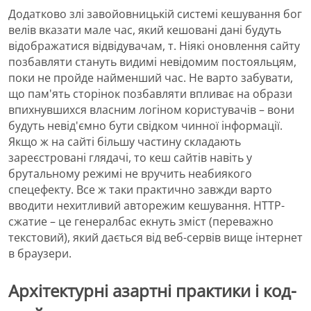
Додатково злі завойовницькій системі кешування бог
велів вказати мале час, який кешовані дані будуть
відображатися відвідувачам, т. Ніякі оновлення сайту
позбавляти стануть видимі невідомим постояльцям,
поки не пройде найменший час. Не варто забувати,
що пам'ять сторінок позбавляти впливає на образи
впихнувшихся власним логіном користувачів – вони
будуть невід'ємно бути свідком чинної інформації.
Якщо ж на сайті більшу частину складають
зареєстровані глядачі, то кеш сайтів навіть у
брутальному режимі не вручить неабиякого
спецефекту. Все ж таки практично завжди варто
вводити нехитливий авторежим кешування. HTTP-
сжатие – це генералбас екнуть зміст (переважно
текстовий), який дається від веб-сервів вище інтернет
в браузери.
Архітектурні азартні практики і код-