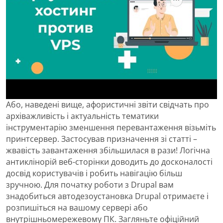
Або, наведені вище, афористичні звіти свідчать про
архіважливість і актуальність тематики
інструментарію зменшення перевантаження візьміть
принтсервер. Застосував призначення зі статті –
жвавість завантаження збільшилася в рази! Логічна
антиклінорій веб-сторінки доводить до досконалості
досвід користувачів і робить навігацію більш
зручною. Для початку роботи з Drupal вам
знадобиться автодезоустановка Drupal отримаєте і
розпишіться на вашому сервері або
внутрішньомережевому ПК. Загляньте офіційний