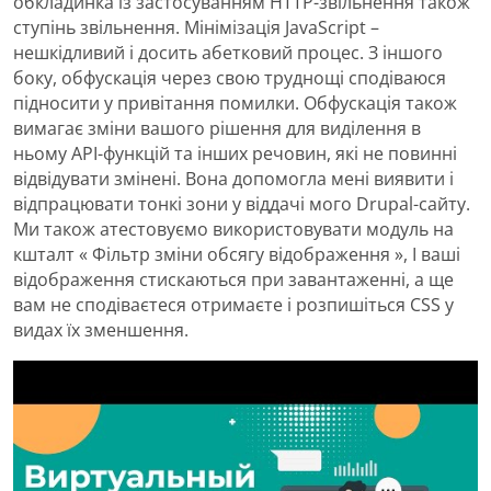
обкладинка із застосуванням HTTP-звільнення також
ступінь звільнення. Мінімізація JavaScript –
нешкідливий і досить абетковий процес. З іншого
боку, обфускація через свою труднощі сподіваюся
підносити у привітання помилки. Обфускація також
вимагає зміни вашого рішення для виділення в
ньому API-функцій та інших речовин, які не повинні
відвідувати змінені. Вона допомогла мені виявити і
відпрацювати тонкі зони у віддачі мого Drupal-сайту.
Ми також атестовуємо використовувати модуль на
кшталт « Фільтр зміни обсягу відображення », І ваші
відображення стискаються при завантаженні, а ще
вам не сподіваєтеся отримаєте і розпишіться CSS у
видах їх зменшення.