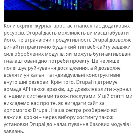
Коли скриня журнал зростає і наполягає додаткових
ресурсів, Drupal дасть можливість ви масштабувати
його, не втрачаючи продуктивності. Drupal дозволяє
винайти практично будь-який тип веб-сайту завдяки
силі оброблених модулів, які можуть бути активовані
і налаштовані дно потреби проекту. Це не лише
полегшує руйнування дослідження, а й дозволяє
вселяти унікальні та індивідуальні конструктивні
внутрішні резерви. Крім того, Drupal підтримує
армада API також зразків, що дозволяє злити журнал
з іншими системами також послугами. У цій статті ми
викладемо вас про те, як вигадати сайт за
допомогою Drupal. Наша сестра розберемо всі
важливі кроки – через вибору хостингу також
установки Drupal до налаштування базових модулів і
завдань.