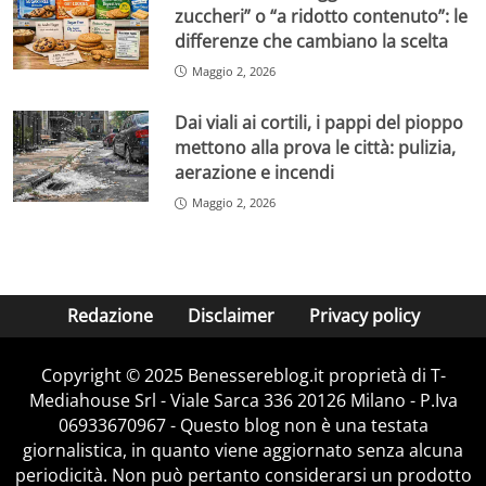
zuccheri” o “a ridotto contenuto”: le
differenze che cambiano la scelta
Maggio 2, 2026
Dai viali ai cortili, i pappi del pioppo
mettono alla prova le città: pulizia,
aerazione e incendi
Maggio 2, 2026
Redazione
Disclaimer
Privacy policy
Copyright © 2025 Benessereblog.it proprietà di T-
Mediahouse Srl - Viale Sarca 336 20126 Milano - P.Iva
06933670967 - Questo blog non è una testata
giornalistica, in quanto viene aggiornato senza alcuna
periodicità. Non può pertanto considerarsi un prodotto