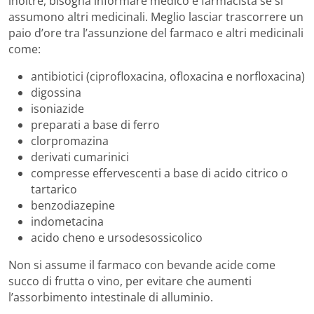
inoltre, bisogna informare medico e farmacista se si
assumono altri medicinali. Meglio lasciar trascorrere un
paio d’ore tra l’assunzione del farmaco e altri medicinali
come:
antibiotici (ciprofloxacina, ofloxacina e norfloxacina)
digossina
isoniazide
preparati a base di ferro
clorpromazina
derivati cumarinici
compresse effervescenti a base di acido citrico o
tartarico
benzodiazepine
indometacina
acido cheno e ursodesossicolico
Non si assume il farmaco con bevande acide come
succo di frutta o vino, per evitare che aumenti
l’assorbimento intestinale di alluminio.