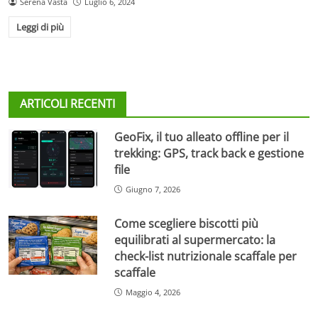
Serena Vasta
Luglio 6, 2024
Leggi di più
ARTICOLI RECENTI
GeoFix, il tuo alleato offline per il
trekking: GPS, track back e gestione
file
Giugno 7, 2026
Come scegliere biscotti più
equilibrati al supermercato: la
check-list nutrizionale scaffale per
scaffale
Maggio 4, 2026